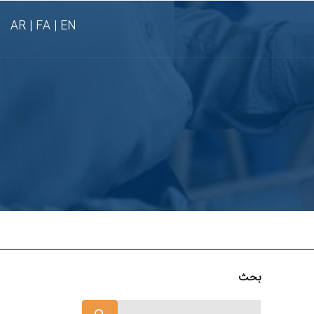
AR
FA |
EN |
بحث