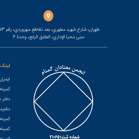
مبنى محيا الإداري، الطابق الرابع، وحدة 4
لینک 
ایمیل 
کميته
دفتر 
دفترمر
کمیته 
کمیته 
کمیته 