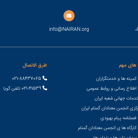
طهران، شارع شهيد مطهري، بعد تقاطع سهروردي، رقم 53،
info@NAIRAN.org
های مهم
طرق الاتصال
کمیته ها و خدمتگزاران
021-88437065
 اطلاع رسانی و روابط عمومی
021-41539 تلفن گویا
خدمات جهانی شعبه ايران
کزی انجمن معتادان گمنام ایران
فصلنامه پیام بهبودی
کارگاه ها ی انجمن معتادان گمنام
بیمارستان ها و زندان ها