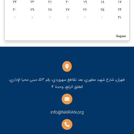
۲۳
۲۲
۲۱
۲۰
۱۹
۱۸
۱۷
۳۰
۲۹
۲۸
۲۷
۲۶
۲۵
۲۴
۶
۵
۴
۳
۲
۱
۳۱
August
طهران، شارع شهيد مطهري، بعد تقاطع سهروردي، رقم 53، مبنى محيا الإداري،
الطابق الرابع، وحدة 4
info@NAIRAN.org