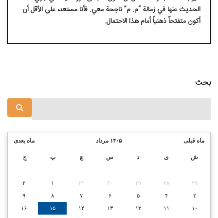
الحديث عنها في زمالة “م. م” ناجحة معي. فأنا مستعد، علي الأقل أن
أكون متفتحاً ذهنياً أمام هذا الاحتمال.
بحث
ماه قبلی
۱۴۰۵ مرداد
ماه بعدی
ش
ی
د
س
چ
پ
ج
۲
۱
۳۱
۳۰
۲۹
۲۸
۲۷
۹
۸
۷
۶
۵
۴
۳
۱۶
۱۵
۱۴
۱۳
۱۲
۱۱
۱۰