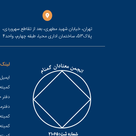
تهران، خیابان شهید مطهری، بعد از تقاطع سهروردی،
پلاک53، ساختمان اداری محیا، طبقه چهارم، واحد4
لینک 
ایمیل 
کميته
دفتر 
دفترمر
کمیته 
کمیته 
کمیته 