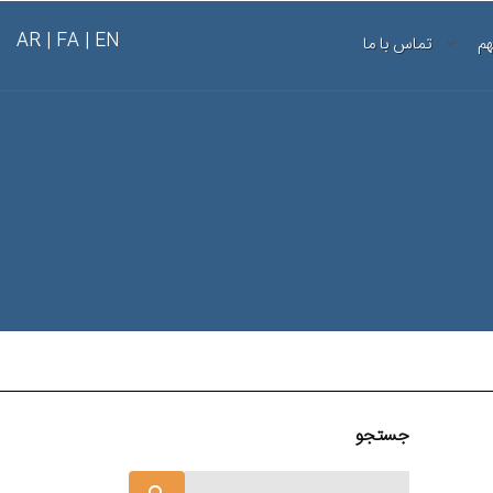
AR
FA |
EN |
هم
تماس با ما
جستجو