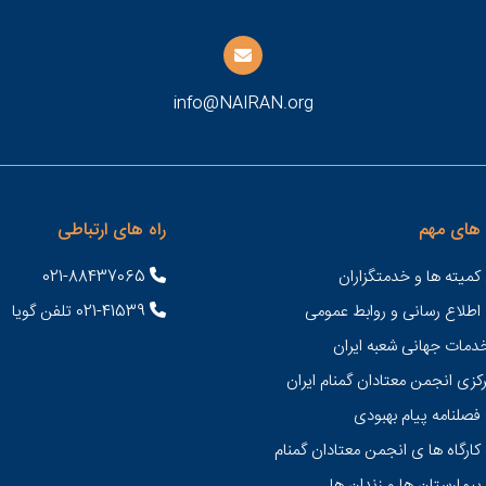
info@NAIRAN.org
های مهم
راه های ارتباطی
کمیته ها و خدمتگزاران
021-88437065
 اطلاع رسانی و روابط عمومی
021-41539 تلفن گویا
خدمات جهانی شعبه ايران
کزی انجمن معتادان گمنام ایران
فصلنامه پیام بهبودی
کارگاه ها ی انجمن معتادان گمنام
بیمارستان ها و زندان ها