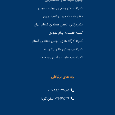
ایمیل کمیته ها و خدمتگزاران
کميته اطلاع رسانی و روابط عمومی
دفتر خدمات جهانی شعبه ايران
دفترمرکزی انجمن معتادان گمنام ایران
کمیته فصلنامه پیام بهبودی
کمیته کارگاه ها ی انجمن معتادان گمنام
کمیته بیمارستان ها و زندان ها
کمیته وب سایت و آدرس جلسات
راه های ارتباطی
021-88437065
021-41539 تلفن گویا