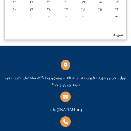
۲۳
۲۲
۲۱
۲۰
۱۹
۱۸
۱۷
۳۰
۲۹
۲۸
۲۷
۲۶
۲۵
۲۴
۶
۵
۴
۳
۲
۱
۳۱
August
تهران، خیابان شهید مطهری، بعد از تقاطع سهروردی، پلاک53، ساختمان اداری محیا،
طبقه چهارم، واحد4
info@NAIRAN.org