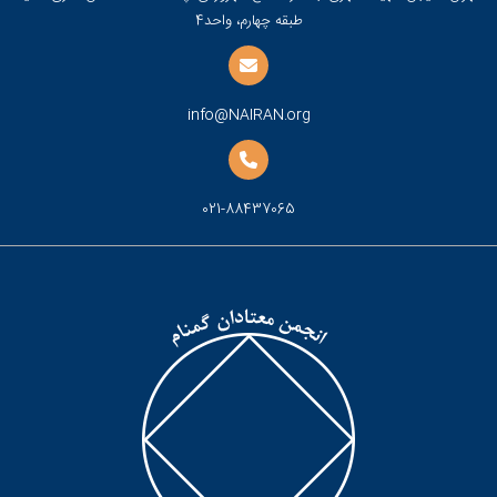
طبقه چهارم، واحد4
info@NAIRAN.org
021-88437065