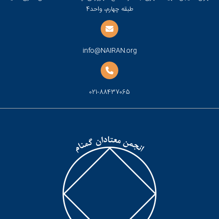
طبقه چهارم، واحد4
info@NAIRAN.org
021-88437065