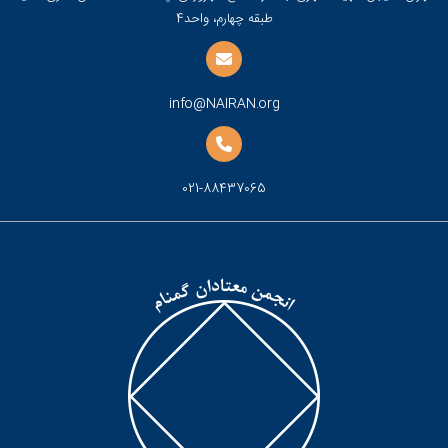
طبقه چهارم، واحد4
info@NAIRAN.org
021-88437065