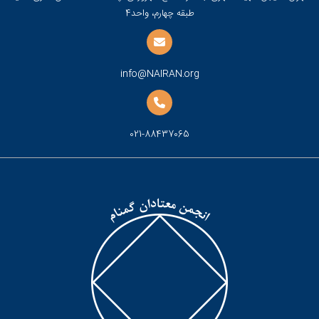
طبقه چهارم، واحد4
info@NAIRAN.org
021-88437065