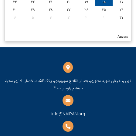
۲۳
۲۲
۲۱
۲۰
۱۹
۱۸
۱۷
۳۰
۲۹
۲۸
۲۷
۲۶
۲۵
۲۴
۶
۵
۴
۳
۲
۱
۳۱
August
تهران، خیابان شهید مطهری، بعد از تقاطع سهروردی، پلاک53، ساختمان اداری محیا،
طبقه چهارم، واحد4
info@NAIRAN.org