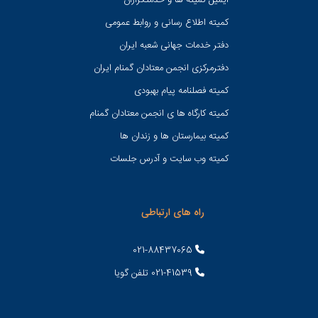
ایمیل کمیته ها و خدمتگزاران
کميته اطلاع رسانی و روابط عمومی
دفتر خدمات جهانی شعبه ايران
دفترمرکزی انجمن معتادان گمنام ایران
کمیته فصلنامه پیام بهبودی
کمیته کارگاه ها ی انجمن معتادان گمنام
کمیته بیمارستان ها و زندان ها
کمیته وب سایت و آدرس جلسات
راه های ارتباطی
021-88437065
021-41539 تلفن گویا