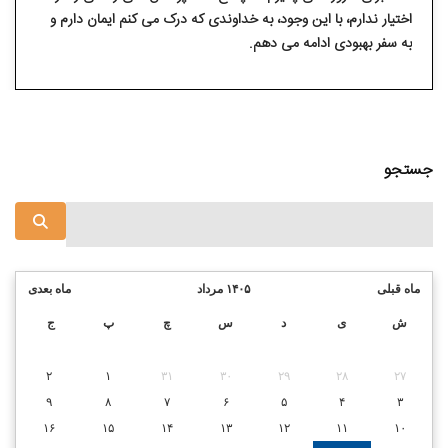
اختیار ندارم، با این وجود، به خداوندی که درک می⁯ کنم ایمان دارم و
به سفر بهبودی ادامه می ⁯دهم.
جستجو
ماه قبلی
۱۴۰۵ مرداد
ماه بعدی
ش
ی
د
س
چ
پ
ج
۲
۱
۳۱
۳۰
۲۹
۲۸
۲۷
۹
۸
۷
۶
۵
۴
۳
۱۶
۱۵
۱۴
۱۳
۱۲
۱۱
۱۰