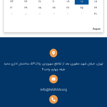
۲۳
۲۲
۲۱
۲۰
۱۹
۱۸
۱۷
۳۰
۲۹
۲۸
۲۷
۲۶
۲۵
۲۴
۶
۵
۴
۳
۲
۱
۳۱
August
تهران، خیابان شهید مطهری، بعد از تقاطع سهروردی، پلاک53، ساختمان اداری محیا،
طبقه چهارم، واحد4
info@NAIRAN.org