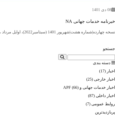
08 دی 1401
خبرنامه خدمات جهانی NA
نسخه چهارده|شماره هشت|شهریور 1401 (سبتامبر2022)، اوایل مرداد ، ۱۴۰۱ پس از گذشت دو سال برای اولین بارهیئت امناء جلسه حضوری برگزار کرد.
جستجو
دسته بندی
اخبار
(17)
اخبار خارجی
(25)
اخبار خدمات جهانی و APF
(66)
اخبار داخلی
(87)
روابط عمومی
(7)
پربازدیدترین