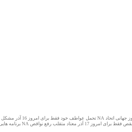
ز جهانی اتحاد NA
تحمل عواطف خود
فقط برای امروز 16 آذر
مشکل م
نقص
فقط برای امروز 17 آذر
معتاد متقلب
رفع نواقص NA
برنامه ⁯های