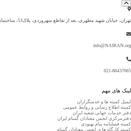
تهران، خیابان شهید مطهری، بعد از تقاطع سهروردی، پلاک53، ساختمان اداری محیا، طبقه چهارم، واحد4
info@NAIRAN.org
021-88437065
لینک های مهم
ایمیل کمیته ها و خدمتگزاران
کميته اطلاع رسانی و روابط عمومی
دفتر خدمات جهانی شعبه ايران
دفترمرکزی انجمن معتادان گمنام ایران
کمیته فصلنامه پیام بهبودی
کمیته کارگاه ها ی انجمن معتادان گمنام