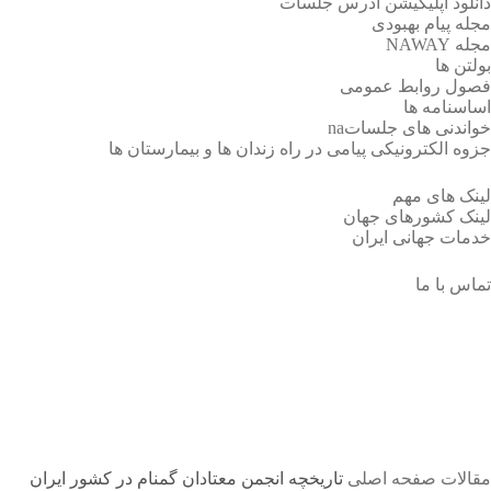
دانلود اپلیکیشن آدرس جلسات
مجله پیام بهبودی
مجله NAWAY
بولتن ها
فصول روابط عمومی
اساسنامه ها
خواندنی های جلساتna
جزوه الکترونیکی پیامی در راه زندان ها و بیمارستان ها
لینک های مهم
لینک کشورهای جهان
خدمات جهانی ایران
تماس با ما
تاریخچه انجمن معتادان گمنام در
کشور ایران
مقالات
صفحه اصلی
تاریخچه انجمن معتادان گمنام در کشور ایران