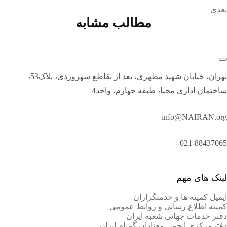
بعدی
مطالب مشابه
تهران، خیابان شهید مطهری، بعد از تقاطع سهروردی، پلاک53،
ساختمان اداری محیا، طبقه چهارم، واحد4
info@NAIRAN.org
021-88437065
لینک های مهم
ایمیل کمیته ها و خدمتگزاران
کميته اطلاع رسانی و روابط عمومی
دفتر خدمات جهانی شعبه ايران
دفترمرکزی انجمن معتادان گمنام ایران