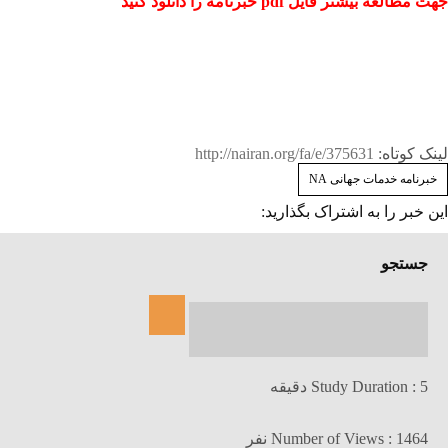
جهت مطالعه بیشتر فایل pdf خبرنامه را دانلود کنید
جلسات مجازی تبدیل به یک امرعادی شده است.
لینک کوتاه:
http://nairan.org/fa/e/375631
خبرنامه خدمات جهانی NA
این خبر را به اشتراک بگذارید:
جستجو
Study Duration : 5 دقیقه
Number of Views : 1464 نفر