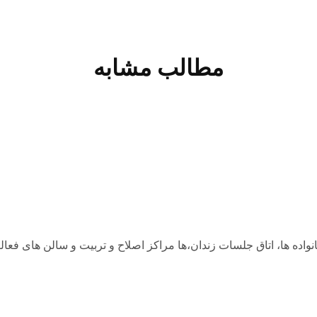
مطالب مشابه
م NA که از واشنگتن دی سی به خانواده ها، اتاق جلسات زندان،ها مراکز اصلاح و تربی