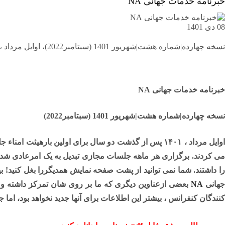
خبرنامه خدمات جهانی NA
08 دی 1401
نسخه چهارده|شماره هشت|شهریور 1401 (سبتامبر2022)، اوایل مرداد ، ۱۴۰۱ پس از گذشت دو سال برای اولین بارهیئت امناء جلسه حضوری برگزار کرد.
خبرنامه خدمات جهانی NA
نسخه چهارده|شماره هشت|شهریور 1401 (سبتامبر2022)
می کردند. برگزاری هر ماهه جلسات مجازی تبدیل به یک امرعادی شده 
ا داشتند. شما نمی توانید از پشت صفحه نمایش
همدیگررا بغل کنید!
هانی
NA
بعضی ازعناوین دیگری که ما بر روی شان تمرکز داشته و ک
کنندگان کنفرانس ، بیشتر این اطلاعات برای آنها جدید نخواهد بود، ام