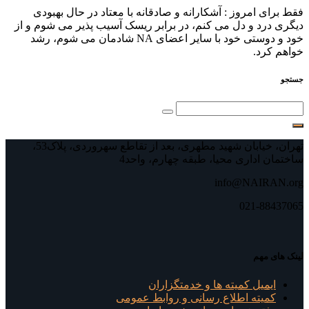
فقط برای امروز : آشکارانه و صادقانه با معتاد در حال بهبودی
دیگری درد و دل می⁯ کنم، در برابر ریسک آسیب ⁯پذیر می⁯ شوم و از
خود و دوستی خود با سایر اعضای NA شادمان می⁯ شوم، رشد
خواهم کرد.
جستجو
تهران، خیابان شهید مطهری، بعد از تقاطع سهروردی، پلاک53،
ساختمان اداری محیا، طبقه چهارم، واحد4
info@NAIRAN.org
021-88437065
لینک های مهم
ایمیل کمیته ها و خدمتگزاران
کميته اطلاع رسانی و روابط عمومی