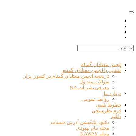
EN |
FA |
AR
انجمن معتادان گمنام
آشنایی با انجمن معتادان گمنام
تاریخچه انجمن معتادان گمنام در کشور ایران
سوالات متداول
معرفی نشریات NA
درباره ما
روابط عمومی
خطوط تلفنی
فرم نظرسنجی
دانلود
دانلود اپلیکیشن آدرس جلسات
مجله پیام بهبودی
مجله NAWAY