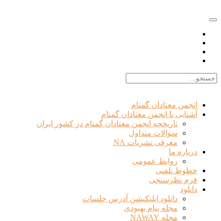
EN |
FA |
AR
انجمن معتادان گمنام
آشنایی با انجمن معتادان گمنام
تاریخچه انجمن معتادان گمنام در کشور ایران
سوالات متداول
معرفی نشریات NA
درباره ما
روابط عمومی
خطوط تلفنی
فرم نظرسنجی
دانلود
دانلود اپلیکیشن آدرس جلسات
مجله پیام بهبودی
مجله NAWAY