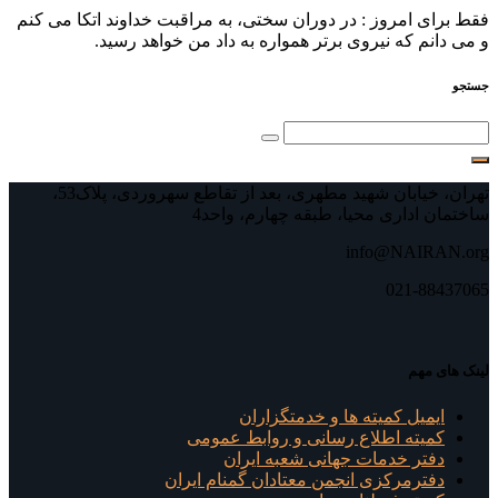
فقط برای امروز : در دوران سختی، به مراقبت خداوند اتکا می⁯ کنم
و می ⁯دانم که نیروی برتر همواره به داد من خواهد رسید.
جستجو
تهران، خیابان شهید مطهری، بعد از تقاطع سهروردی، پلاک53،
ساختمان اداری محیا، طبقه چهارم، واحد4
info@NAIRAN.org
021-88437065
لینک های مهم
ایمیل کمیته ها و خدمتگزاران
کميته اطلاع رسانی و روابط عمومی
دفتر خدمات جهانی شعبه ايران
دفترمرکزی انجمن معتادان گمنام ایران