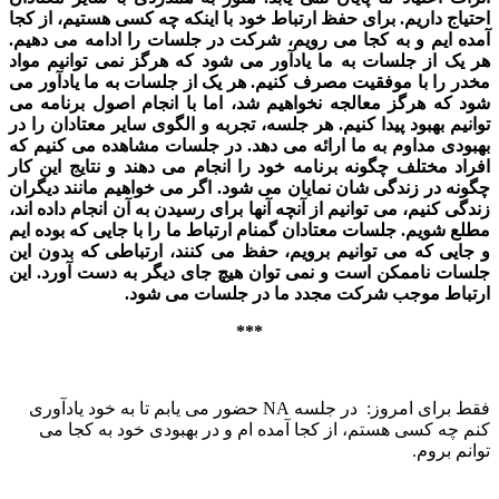
احتیاج داریم. برای حفظ ارتباط خود با اینکه چه کسی هستیم، از کجا
آمده ⁯ایم و به کجا می⁯ رویم، شرکت در جلسات را ادامه می ⁯دهیم.
هر یک از جلسات به ما یادآور می⁯ شود که هرگز نمی⁯ توانیم مواد
مخدر را با موفقیت مصرف کنیم. هر یک از جلسات به ما یادآور می
⁯شود که هرگز معالجه نخواهیم شد، اما با انجام اصول برنامه می⁯
توانیم بهبود پیدا کنیم. هر جلسه، تجربه و الگوی سایر معتادان را در
بهبودی مداوم به ما ارائه می⁯ دهد.
در جلسات مشاهده می⁯ کنیم که
افراد مختلف چگونه برنامه خود را انجام می⁯ دهند و نتایج این کار
چگونه در زندگی ⁯شان نمایان می⁯ شود. اگر می⁯ خواهیم مانند دیگران
زندگی کنیم، می⁯ توانیم از آنچه آنها برای رسیدن به آن انجام داده ⁯اند،
مطلع شویم.
جلسات معتادان گمنام ارتباط ما را با جایی که بوده ⁯ایم
و جایی که می⁯ توانیم برویم، حفظ می⁯ کنند، ارتباطی که بدون این
جلسات ناممکن است و نمی ⁯توان هیچ جای دیگر به دست آورد. این
ارتباط موجب شرکت مجدد ما در جلسات می ⁯شود.
***
فقط برای امروز: در جلسه NA حضور می⁯ یابم تا به خود یادآوری
کنم چه کسی هستم، از کجا آمده ⁯⁯ام و در بهبودی خود به کجا می⁯
توانم بروم.