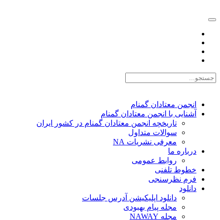
EN |
FA |
AR
انجمن معتادان گمنام
آشنایی با انجمن معتادان گمنام
تاریخچه انجمن معتادان گمنام در کشور ایران
سوالات متداول
معرفی نشریات NA
درباره ما
روابط عمومی
خطوط تلفنی
فرم نظرسنجی
دانلود
دانلود اپلیکیشن آدرس جلسات
مجله پیام بهبودی
مجله NAWAY