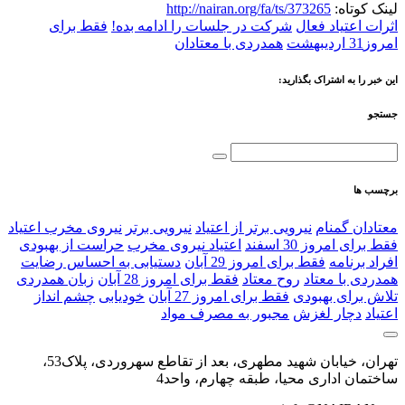
لینک کوتاه:
http://nairan.org/fa/ts/373265
اثرات اعتیاد فعال
شرکت در جلسات را ادامه بده!
فقط برای
امروز31 اردیبهشت
همدردی با معتادان
این خبر را به اشتراک بگذارید:
جستجو
برچسب ها
معتادان گمنام
نیرویی برتر از اعتیاد
نیرویی برتر
نیروی مخرب اعتیاد
فقط برای امروز 30 اسفند
اعتياد نیروی مخرب
حراست از بهبودی
افراد برنامه
فقط برای امروز 29 آبان
دستیابی به احساس رضایت
همدردی با معتاد
روح معتاد
فقط برای امروز 28 آبان
زبان همدردی
تلاش برای بهبودی
فقط برای امروز 27 آبان
خودیابی
چشم⁯ انداز
اعتیاد
دچار لغزش
مجبور به مصرف مواد
تهران، خیابان شهید مطهری، بعد از تقاطع سهروردی، پلاک53،
ساختمان اداری محیا، طبقه چهارم، واحد4