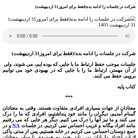
شرکت در جلسات را ادامه بده(فقط برای امروز31 اردیبهشت)
31 اردیبهشت 1405
شرکت در جلسات را ادامه بده!(فقط برای امروز31 اردیبهشت)
جلسات موجب حفظ ارتباط ما با جایی که بوده⁯ ایم، می⁯ شوند، ولی
از آن مهم⁯تر، ارتباط ما را با جایی که در بهبودی خود می ⁯توانیم
برویم، حفظ می⁯ کنند.
کتاب پایه
***
معتادان از جهات بسیاری افرادی متفاوت هستند. وقتی به معتادان
گمنام آمدیم، دیگران را مانند خود پنداشتیم، افرادی که ما را درک
می ⁯کنند و ما نیز آنها را درک می ⁯کنیم. دیگر هر جایی که می⁯ رفتیم
مانند افراد بیگانه و غریب احساس نمی⁯ کردیم. در جلسات
NA
و در
جمع دوستان احساس می⁯ کردیم در خانه هستیم.
پس از مدتی پاکی
اثرات اعتیاد ما پایان نمی⁯⁯ یابد. هنوز به همدردی با سایر معتادان