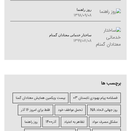
روز راهنما
1398/09/08
ساختار خدماتی معتادان گمنام
1399/07/08
برچسب ها
فصلنامه پیام بهبودی تابستان 03
بیست ویکمین همایش معتادان گمنا
روز جهانی اتحاد NA
تحمل عواطف خود
فقط برای امروز 16 آذر
مشکل مصرف مواد
تظاهر به اعتیاد
آذر1400
روز راهنما