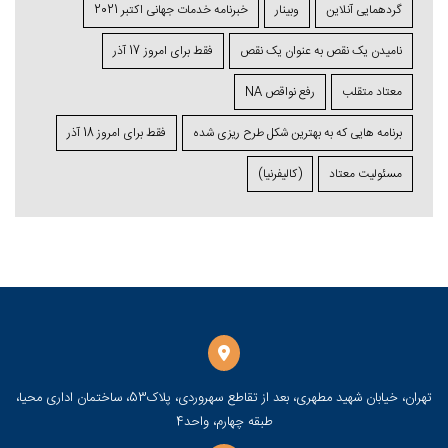
گردهمایی آنلاین
وبینار
خبرنامه خدمات جهانی اکتبر 2021
نامیدن یک نقص به عنوان یک نقص
فقط برای امروز 17 آذر
معتاد متقلب
رفع نواقص NA
برنامه ⁯هایی که به بهترین شکل طرح ⁯ریزی ⁯شده
فقط برای امروز 18 آذر
مسئولیت معتاد
(کالیفرنیا)
تهران، خیابان شهید مطهری، بعد از تقاطع سهروردی، پلاک53، ساختمان اداری محیا،
طبقه چهارم، واحد4