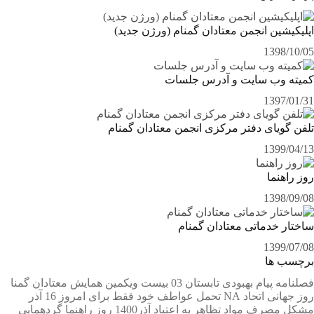
اپلیکیشین انجمن معتادان گمنام (ورژن جدید)
1398/10/05
کمیته وب سایت و آدرس جلسات
1397/01/31
تلفن گویای دفتر مرکزی انجمن معتادان گمنام
1399/04/13
روز راهنما
1398/09/08
ساختار خدماتی معتادان گمنام
1399/07/08
برچسب ها
فصلنامه پیام بهبودی تابستان 03
بیست ویکمین همایش معتادان گمنا
روز جهانی اتحاد NA
تحمل عواطف خود
فقط برای امروز 16 آذر
مشکل مصرف مواد
تظاهر به اعتیاد
آذر1400
روز راهنما
گردهمایی