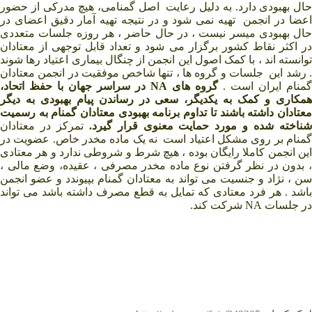
حال بهبودی دارد.
به دلیل رعایت اصل گمنامی، هیچ مدرکی از حضور
اعضا در انجمن تهیه نمی شود و در نتیجه تهیه آمار دقیق اعضای در
حال بهبودی میسر نیست ، در حال حاضر ، هر روزه جلسات متعددی
در اکثر نقاط کشور برگزار می شود و تعداد قابل توجهی از معتادان
توانسته اند ، با کمک اصول این انجمن از چنگال بیماری اعتیاد رها شوند
. رشد این جلسات و گروه ها ، تنها شاخص موفقیت در انجمن معتادان
گمنام ایران است .
گروه های NA در سراسر جهان با حفظ اتحاد،
همکاری و کمک به یکدیگر، سعی در رساندن پیام بهبودی به دیگر
معتادان داشته باشند تا تداوم برنامه بهبودی معتادان گمنام به رسمیت
ناخته شده و مورد حمایت معنوی قرار گیرد.
تمرکز در معتادان
گمنام بر روی مشکل اعتیاد است نه یک ماده مخدر خاص. عضویت در
این انجمن کاملا رایگان بوده ، هیچ شرط و شروطی ندارد و هر معتادی
، بدون در نظر گرفتن نوع ماده مخدر مصرفی ، عقیده، وضع مالی ،
سن ، نژاد و جنسیت می تواند به معتادان گمنام بپیوندد و عضو انجمن
باشد .
هر فرد معتادی که تمایل به قطع مصرف داشته باشد می تواند
در جلسات NA شرکت کند.