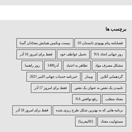
برچسب ها
فصلنامه پیام بهبودی تابستان 03
بیست ویکمین همایش معتادان گمنا
روز جهانی اتحاد NA
تحمل عواطف خود
فقط برای امروز 16 آذر
مشکل مصرف مواد
تظاهر به اعتیاد
آذر1400
روز راهنما
گردهمایی آنلاین
وبینار
خبرنامه خدمات جهانی اکتبر 2021
نامیدن یک نقص به عنوان یک نقص
فقط برای امروز 17 آذر
معتاد متقلب
رفع نواقص NA
برنامه ⁯هایی که به بهترین شکل طرح ⁯ریزی ⁯شده
فقط برای امروز 18 آذر
مسئولیت معتاد
(کالیفرنیا)