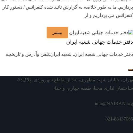
پردازیم. ما به طور خلاصه به گزارش تائید شده کنفرانس / دستور کار
کنفرانس می پردازیم و از
بیشتر
دفتر خدمات جهانی شعبه ایران
دفتر خدمات جهانی شعبه ایران, شعبه ایران,تلفن وآدرس و تاريخچه
تهران، خیابان شهید مطهری، بعد از تقاطع سهروردی، پلاک53،
ساختمان اداری محیا، طبقه چهارم، واحد4
info@NAIRAN.org
021-88437065