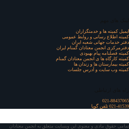
لینک های مهم
ایمیل کمیته ها و خدمتگزاران
کميته اطلاع رسانی و روابط عمومی
دفتر خدمات جهانی شعبه ايران
دفترمرکزی انجمن معتادان گمنام ایران
کمیته فصلنامه پیام بهبودی
کمیته کارگاه ها ی انجمن معتادان گمنام
کمیته بیمارستان ها و زندان ها
کمیته وب سایت و آدرس جلسات
راه های ارتباطی
021-88437065
021-41539 تلفن گویا
تمامی حقوق مادی و معنوی این وبسایت متعلق به انجمن معتادان