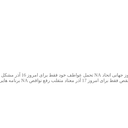
ز جهانی اتحاد NA
تحمل عواطف خود
فقط برای امروز 16 آذر
مشکل م
نقص
فقط برای امروز 17 آذر
معتاد متقلب
رفع نواقص NA
برنامه ⁯های