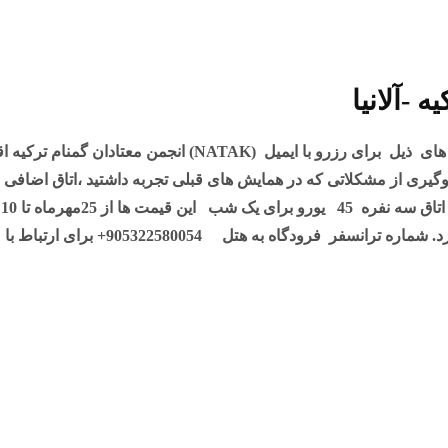
-آلانیا
ا ایمیل (NATAK) انجمن معتادان گمنام ترکیه اقدام فرمایید
گیری از مشکلاتی که در همایش های قبلی تجربه داشتید ،اتاق اضافی رزرو
اتاق سه نفره 45 یورو برای یک شب
این قیمت ها از 25مهرماه تا 10 آبانماه اعتبار دارد .
د.
شماره ترانسفر فرودگاه به هتل
905322580054+
برای ارتباط با