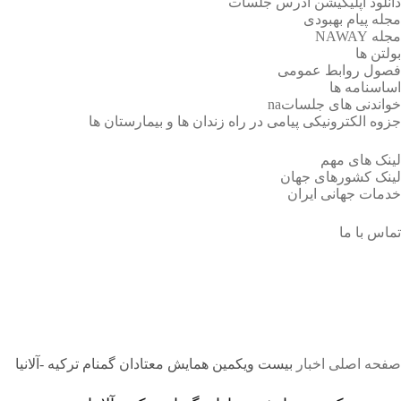
دانلود اپلیکیشن آدرس جلسات
مجله پیام بهبودی
مجله NAWAY
بولتن ها
فصول روابط عمومی
اساسنامه ها
خواندنی های جلساتna
جزوه الکترونیکی پیامی در راه زندان ها و بیمارستان ها
لینک های مهم
لینک کشورهای جهان
خدمات جهانی ایران
تماس با ما
بیست ویکمین همایش معتادان گمن
صفحه اصلی
اخبار
بیست ویکمین همایش معتادان گمنام ترکیه -آلانیا