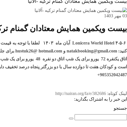
بیست ویکمین همایش معتادان گمنام ترکیه -آلانیا
03 مهر 1403
بیست ویکمین همایش معتادان گمنام ترکیه 
Lonicera World Hotel
۴-۵-۶ آبان ماه ۱۴۰۳
لطفا با توجه به قیمت های ذیل برای رزرو ب
کنید:
natakbooking@gmail.com
و hustuk26@ hotmail.com
برای جلو
اتاق یکنفره 72 یورو برای یک شب
اتاق دو نفره 48 یورو برای یک شب
است و کودکان هفت تا دوازده سال با دو بزرگتر پنجاه درصد تخفیف دار
905352042487+
لینک کوتاه:
http://nairan.org/fa/e/382686
این خبر را به اشتراک بگذارید:
جستجو