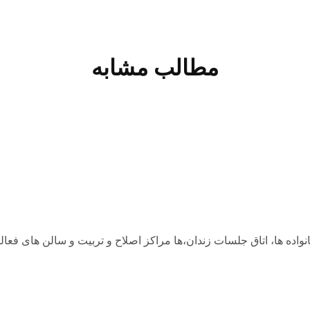
مطالب مشابه
م NA که از واشنگتن دی سی به خانواده ها، اتاق جلسات زندان،ها مراکز اصلاح و تربی