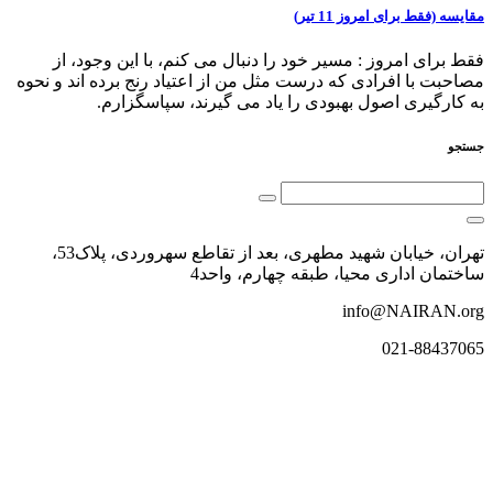
مقایسه (فقط برای امروز 11 تیر)
فقط برای امروز : مسیر خود را دنبال می ⁯کنم، با این وجود، از
مصاحبت با افرادی که درست مثل من از اعتیاد رنج برده ⁯اند و نحوه
به کارگیری اصول بهبودی را یاد می⁯ گیرند، سپاسگزارم.
جستجو
تهران، خیابان شهید مطهری، بعد از تقاطع سهروردی، پلاک53،
ساختمان اداری محیا، طبقه چهارم، واحد4
info@NAIRAN.org
021-88437065