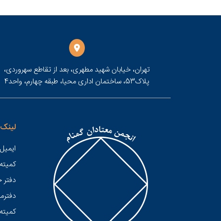
تهران، خیابان شهید مطهری، بعد از تقاطع سهروردی،
پلاک53، ساختمان اداری محیا، طبقه چهارم، واحد4
لینک 
ایمیل 
کميته
دفتر 
دفترمر
کمیته 