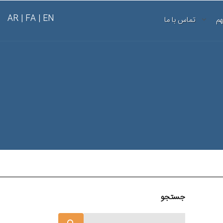
AR
FA |
EN |
هم
تماس با ما
جستجو