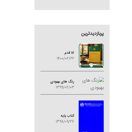
پربازدیدترین
12 قدم
1400/02/22
رنگ های بهبودی
1399/02/03
کتاب پایه
1398/09/27