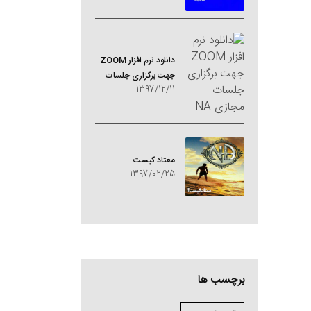
دانلود نرم افزار ZOOM
جهت برگزاری جلسات
1397/12/11
مجازی NA
معتاد کيست
1397/02/25
برچسب ها