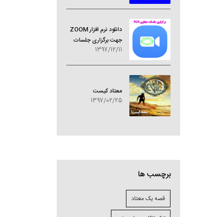
دانلود نرم افزار ZOOM
جهت برگزاری جلسات
1397/12/11
مجازی NA
معتاد کيست
1397/02/25
برچسب ها
قصه یک معتاد