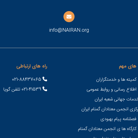
info@NAIRAN.org
های مهم
راه های ارتباطی
کمیته ها و خدمتگزاران
021-88437065
 اطلاع رسانی و روابط عمومی
021-41539 تلفن گویا
خدمات جهانی شعبه ايران
کزی انجمن معتادان گمنام ایران
فصلنامه پیام بهبودی
کارگاه ها ی انجمن معتادان گمنام