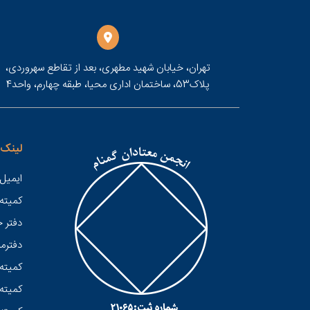
تهران، خیابان شهید مطهری، بعد از تقاطع سهروردی،
پلاک53، ساختمان اداری محیا، طبقه چهارم، واحد4
لینک 
ایمیل 
کميته
دفتر 
دفترمر
کمیته 
کمیته 