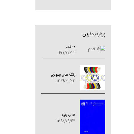
پربازدیدترین
12 قدم
1400/02/22
رنگ های بهبودی
1399/02/03
کتاب پایه
1398/09/27