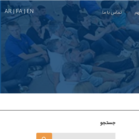
AR
FA |
EN |
هم
تماس با ما
جستجو