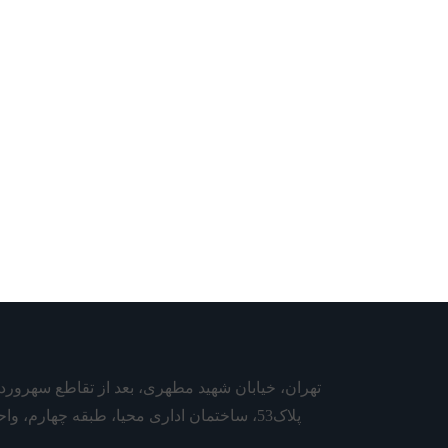
تهران، خیابان شهید مطهری، بعد از تقاطع سهرورد
پلاک53، ساختمان اداری محیا، طبقه چهارم، واحد4