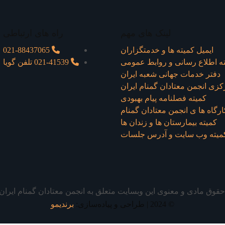
لینک های مهم
راه های ارتباطی
ایمیل کمیته ها و خدمتگزاران
021-88437065
ه اطلاع رسانی و روابط عمومی
021-41539 تلفن گویا
دفتر خدمات جهانی شعبه ايران
زی انجمن معتادان گمنام ایران
کمیته فصلنامه پیام بهبودی
ارگاه ها ی انجمن معتادان گمنام
کمیته بیمارستان ها و زندان ها
میته وب سایت و آدرس جلسات
قوق مادی و معنوی این وبسایت متعلق به انجمن معتادان گمنام ایرا
© 2024 | طراحی و پیاده‌سازی:
برندیمو