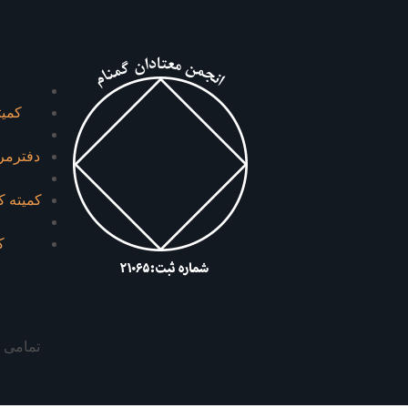
کميت
دفترمرک
کمیته ک
ک
تمامی ح