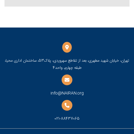
تهران، خیابان شهید مطهری، بعد از تقاطع سهروردی، پلاک53، ساختمان اداری محیا،
طبقه چهارم، واحد4
info@NAIRAN.org
021-88437065