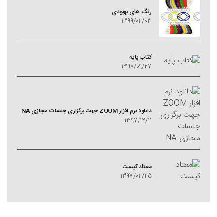
رنگ های بهبودی
1399/02/03
کتاب پایه
1398/09/27
دانلود نرم افزار ZOOM جهت برگزاری جلسات مجازی NA
1397/12/11
معتاد کيست
1397/02/25