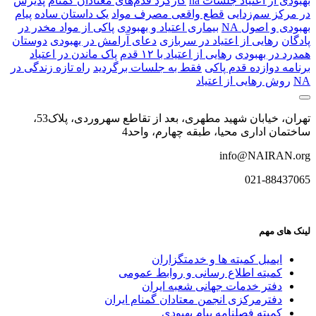
بهبودی از اعتیاد جلسات na
کارکرد قدم‌های معتادان گمنام
پذیرش
در مرکز سم‌زدایی
قطع واقعی مصرف مواد
یک داستان ساده
پیام
بهبودی و اصول NA
بیماری اعتیاد و بهبودی
پاکی از مواد مخدر در
پادگان
رهایی از اعتیاد در سربازی
دعای آرامش در بهبودی
دوستان
همدرد در بهبودی
رهایی از اعتیاد با ۱۲ قدم
پاک ماندن در اعتیاد
برنامه دوازده قدم پاکی
فقط به جلسات برگردید
راه تازه زندگی در
NA
روش رهایی از اعتیاد
تهران، خیابان شهید مطهری، بعد از تقاطع سهروردی، پلاک53،
ساختمان اداری محیا، طبقه چهارم، واحد4
info@NAIRAN.org
021-88437065
لینک های مهم
ایمیل کمیته ها و خدمتگزاران
کميته اطلاع رسانی و روابط عمومی
دفتر خدمات جهانی شعبه ايران
دفترمرکزی انجمن معتادان گمنام ایران
کمیته فصلنامه پیام بهبودی