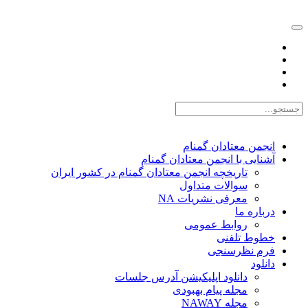
EN |
FA |
AR
انجمن معتادان گمنام
آشنایی با انجمن معتادان گمنام
تاریخچه انجمن معتادان گمنام در کشور ایران
سوالات متداول
معرفی نشریات NA
درباره ما
روابط عمومی
خطوط تلفنی
فرم نظرسنجی
دانلود
دانلود اپلیکیشن آدرس جلسات
مجله پیام بهبودی
مجله NAWAY