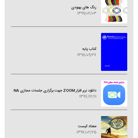
رنگ های بهبودی
1399/02/03
کتاب پایه
1398/09/27
دانلود نرم افزار ZOOM جهت برگزاری جلسات مجازی NA
1397/12/11
معتاد کيست
1397/02/25