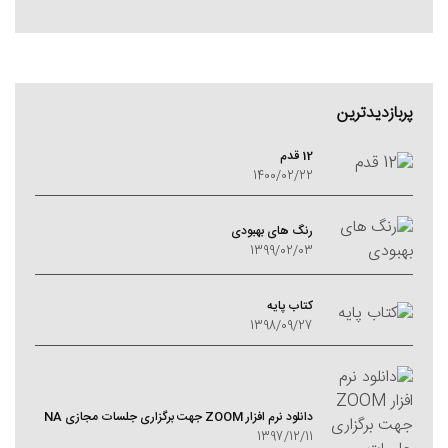
پربازدیدترین
12 قدم
1400/02/22
رنگ های بهبودی
1399/02/03
کتاب پایه
1398/09/27
دانلود نرم افزار ZOOM جهت برگزاری جلسات مجازی NA
1397/12/11