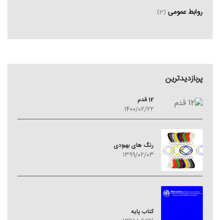
روابط عمومی
(3)
پربازدیدترین
12 قدم
1400/02/22
رنگ های بهبودی
1399/02/03
کتاب پایه