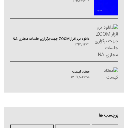
1398/09/27
دانلود نرم افزار ZOOM جهت برگزاری جلسات مجازی NA
1397/12/11
معتاد کيست
1397/02/25
برچسب ها