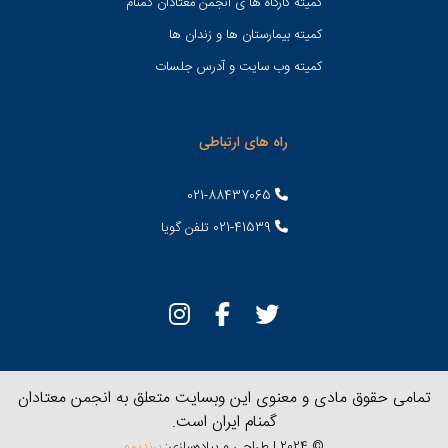
کمیته کارگاه ها ی انجمن معتادان گمنام
کمیته بیمارستان ها و زندان ها
کمیته وب سایت و آدرس جلسات
راه های ارتباطی
021-88437065
021-41539 تلفن گویا
تمامی حقوق مادی و معنوی این وبسایت متعلق به انجمن معتادان
گمنام ایران است.
© 2024 | طراحی و پیاده‌سازی:
برندیمو