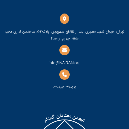
تهران، خیابان شهید مطهری، بعد از تقاطع سهروردی، پلاک53، ساختمان اداری محیا،
طبقه چهارم، واحد4
info@NAIRAN.org
021-88437065