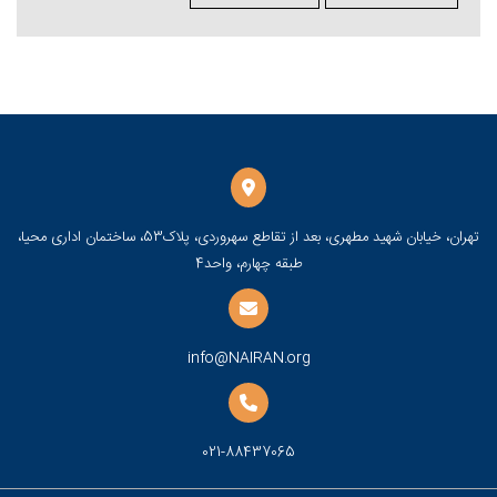
تهران، خیابان شهید مطهری، بعد از تقاطع سهروردی، پلاک53، ساختمان اداری محیا،
طبقه چهارم، واحد4
info@NAIRAN.org
021-88437065