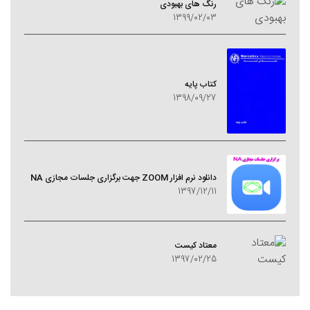
رنگ های بهبودی
1399/02/03
کتاب پایه
1398/09/27
دانلود نرم افزار ZOOM جهت برگزاری جلسات مجازی NA
1397/12/11
معتاد کيست
1397/02/25