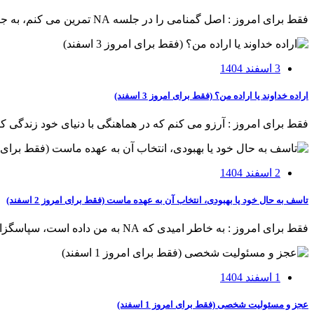
فقط برای امروز : اصل گمنامی را در جلسه NA تمرین می⁯ کنم، به جای شخصیت پیام ⁯رسان بر پیام بهبودی تمرکز می⁯ کنم .
3 اسفند 1404
اراده خداوند یا اراده من؟ (فقط برای امروز 3 اسفند)
فقط برای امروز : آرزو می⁯ کنم که در هماهنگی با دنیای خود زندگی کن
2 اسفند 1404
تاسف به حال خود یا بهبودی، انتخاب آن به عهده ماست (فقط برای امروز 2 اسفند)
فقط برای امروز : به خاطر امیدی که NA به من داده است، سپاسگزاری می⁯ کنم، بهبودی خود را پرورش می ⁯دهم، نه تاسف به حال خود را.
1 اسفند 1404
عجز و مسئولیت شخصی (فقط برای امروز 1 اسفند)