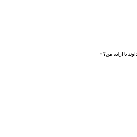
وند یا اراده من؟ »