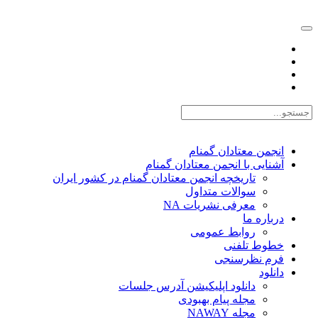
EN |
FA |
AR
انجمن معتادان گمنام
آشنایی با انجمن معتادان گمنام
تاریخچه انجمن معتادان گمنام در کشور ایران
سوالات متداول
معرفی نشریات NA
درباره ما
روابط عمومی
خطوط تلفنی
فرم نظرسنجی
دانلود
دانلود اپلیکیشن آدرس جلسات
مجله پیام بهبودی
مجله NAWAY