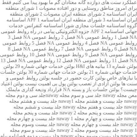
عملکرد
سنت های دوازده گانه معتادان گم
ما بهبود پیدا می کنیم
فقط
برای امروز
مناطق روستایی و دور افتاده
مصوبات 1 شورای منطقه
ايران
اساسنامه 2 شورای منطقه ايران
مصوبات 2 شورای منطقه
ايران
اساسنامه 3 شورای منطقه ايران
اساسنامه 1 APF
اساسنامه
گروه
اساسنامه جلسات مجازی شورا
اساسنامه کنفرانس خدمات
جهانی
اساسنامه 2 APF
جزوه الکترونیکی پیامی در راه
روابط عمومی
NA فصل 1
روابط عمومی NA فصل 2
روابط عمومی NA فصل 3
روابط عمومی NA فصل 4
روابط عمومی NA فصل 5
روابط عمومی
NA فصل 6
روابط عمومی NA فصل 7
روابط عمومی NA فصل 8
روابط عمومی NA فصل 9
روابط عمومی NA فصل 10
روابط عمومی
NA فصل 11
روابط عمومی NA فصل 12
روابط عمومی NA فصل 13
بولتن شماره 13
بیانیه های H&I
بولتن خدمات جهانی شماره 29
بولتن
خدمات جهانی شماره 21
بولتن خدمات جهانی شماره 30
بولتن جلسات
با نیازهای خاص
بولتن کارت حضور در جلسه
بولتن روابط عمومی و
سنت ها
بولتن آزادی از تعصب
بولتن پول بی اهمیت نیست
بولتن اعتیاد
چیست؟
بولتن جلسات باز و بسته NA
قرارداد ودیعه گذاری مایملک
معن
مجله naway جلد سی و سوم
مجله nawayجلد سی و دوم
مجله
naway جلد بیست و هشتم
مجله naway1 جلد بیست و هشتم
مجله
naway جلد بیست و هفتم
مجله naway جلد بیست و ششم
مجله
naway جلد بیست و پنجم
مجله 2 naway جلد بیست و پنجم
مجله
naway جلد بیست و چهارم
مجله naway 1 جلد بیست و چهارم
مجله
naway 2 جلد بیست و چهارم
مجله naway جلد بیست وسوم
مجله
naway 1 جلد بیست وسوم
مجله naway 2 جلد بیست و سوم
مجله
naway 3 جلد بیست وسوم
مجله naway جلد بیست و دوم
فصلنامه پیام