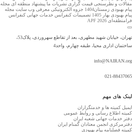
مقالات و نظرسنجی
قیمت گزاری نشریات ما
پیشنهاد منطقه ای
مجله
پیام بهبودی زمستان1404
جزوه الکترونیکی معرفی وب سایت
مجله
پیام بهبودی بهار 1405
تصمیمات کنفرانس خدمات جهانی
کنفرانس
فرا‌منطقه‌ای APF 2026
تهران، خیابان شهید مطهری، بعد از تقاطع سهروردی، پلاک53،
ساختمان اداری محیا، طبقه چهارم، واحد4
info@NAIRAN.org
021-88437065
لینک های مهم
ایمیل کمیته ها و خدمتگزاران
کميته اطلاع رسانی و روابط عمومی
دفتر خدمات جهانی شعبه ايران
دفترمرکزی انجمن معتادان گمنام ایران
کمیته فصلنامه پیام بهبودی