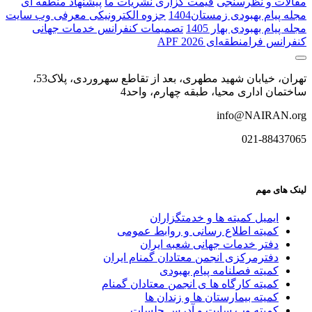
مقالات و نظرسنجی
قیمت گزاری نشریات ما
پیشنهاد منطقه ای
مجله پیام بهبودی زمستان1404
جزوه الکترونیکی معرفی وب سایت
مجله پیام بهبودی بهار 1405
تصمیمات کنفرانس خدمات جهانی
کنفرانس فرا‌منطقه‌ای APF 2026
تهران، خیابان شهید مطهری، بعد از تقاطع سهروردی، پلاک53،
ساختمان اداری محیا، طبقه چهارم، واحد4
info@NAIRAN.org
021-88437065
لینک های مهم
ایمیل کمیته ها و خدمتگزاران
کميته اطلاع رسانی و روابط عمومی
دفتر خدمات جهانی شعبه ايران
دفترمرکزی انجمن معتادان گمنام ایران
کمیته فصلنامه پیام بهبودی
کمیته کارگاه ها ی انجمن معتادان گمنام
کمیته بیمارستان ها و زندان ها
کمیته وب سایت و آدرس جلسات