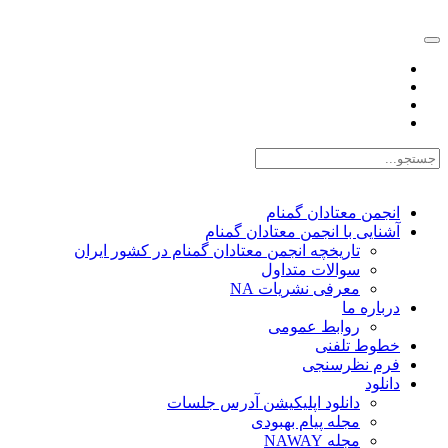
EN |
FA |
AR
انجمن معتادان گمنام
آشنایی با انجمن معتادان گمنام
تاریخچه انجمن معتادان گمنام در کشور ایران
سوالات متداول
معرفی نشریات NA
درباره ما
روابط عمومی
خطوط تلفنی
فرم نظرسنجی
دانلود
دانلود اپلیکیشن آدرس جلسات
مجله پیام بهبودی
مجله NAWAY