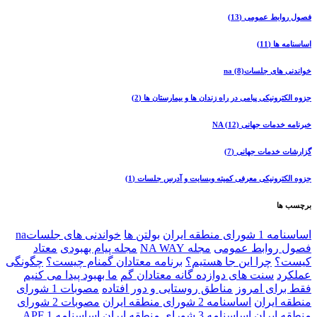
فصول روابط عمومی
(13)
اساسنامه ها
(11)
خواندنی های جلساتna
(8)
جزوه الکترونیکی پیامی در راه زندان ها و بیمارستان ها
(2)
خبرنامه خدمات جهانی NA
(12)
گزارشات خدمات جهانی
(7)
جزوه الکترونیکی معرفی کمیته وبسایت و آدرس جلسات
(1)
برچسب ها
اساسنامه 1 شورای منطقه ایران
بولتن ها
خواندنی های جلساتna
فصول روابط عمومی
مجله NA WAY
مجله پیام بهبودی
معتاد
کیست؟
چرا اين جا هستيم؟
برنامه معتادان گمنام چيست؟
چگونگی
عملکرد
سنت های دوازده گانه معتادان گم
ما بهبود پیدا می کنیم
فقط برای امروز
مناطق روستایی و دور افتاده
مصوبات 1 شورای
منطقه ايران
اساسنامه 2 شورای منطقه ايران
مصوبات 2 شورای
منطقه ايران
اساسنامه 3 شورای منطقه ايران
اساسنامه 1 APF