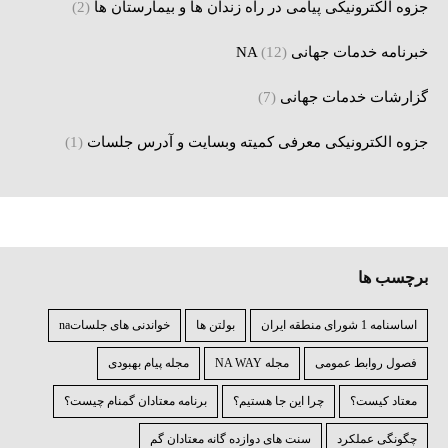
جزوه الکترونیکی پیامی در راه زندان ها و بیمارستان ها
(2)
خبرنامه خدمات جهانی NA
(12)
گزارشات خدمات جهانی
(7)
جزوه الکترونیکی معرفی کمیته وبسایت و آدرس جلسات
(1)
برچسب ها
اساسنامه 1 شورای منطقه ایران
بولتن ها
خواندنی های جلساتna
فصول روابط عمومی
مجله NA WAY
مجله پیام بهبودی
معتاد کیست؟
چرا اين جا هستيم؟
برنامه معتادان گمنام چيست؟
چگونگی عملکرد
سنت های دوازده گانه معتادان گم