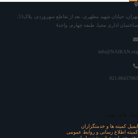
تهران، خیابان شهید مطهری، بعد از تقاطع سهروردی، پلاک53،
ساختمان اداری محیا، طبقه چهارم، واحد4
info@NAIRAN.org
021-88437065
لینک های مهم
ایمیل کمیته ها و خدمتگزاران
کميته اطلاع رسانی و روابط عمومی
دفتر خدمات جهانی شعبه ايران