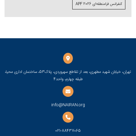
کنفرانس فرا‌منطقه‌ای APF 2026
تهران، خیابان شهید مطهری، بعد از تقاطع سهروردی، پلاک53، ساختمان اداری محیا،
طبقه چهارم، واحد4
info@NAIRAN.org
021-88437065