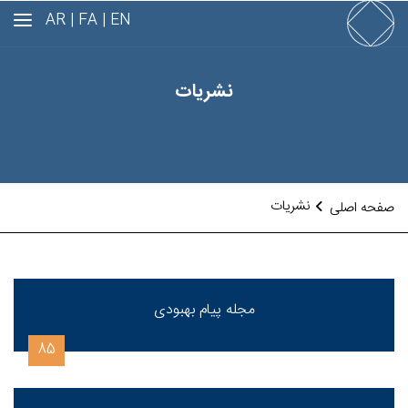
AR
FA |
EN |
نشریات
نشریات
صفحه اصلی
مجله پیام بهبودی
85