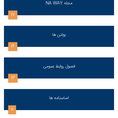
مجله NA WAY
17
بولتن ها
14
فصول روابط عمومی
13
اساسنامه ها
11