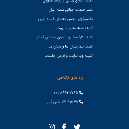
کميته اطلاع رسانی و روابط عمومی
دفتر خدمات جهانی شعبه ايران
دفترمرکزی انجمن معتادان گمنام ایران
کمیته فصلنامه پیام بهبودی
کمیته کارگاه ها ی انجمن معتادان گمنام
کمیته بیمارستان ها و زندان ها
کمیته وب سایت و آدرس جلسات
راه های ارتباطی
021-88437065
021-41539 تلفن گویا