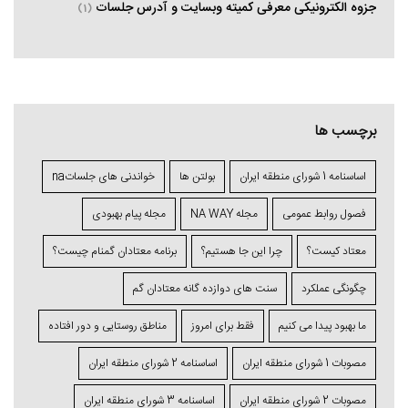
جزوه الکترونیکی معرفی کمیته وبسایت و آدرس جلسات
(1)
برچسب ها
اساسنامه 1 شورای منطقه ایران
بولتن ها
خواندنی های جلساتna
فصول روابط عمومی
مجله NA WAY
مجله پیام بهبودی
معتاد کیست؟
چرا اين جا هستيم؟
برنامه معتادان گمنام چيست؟
چگونگی عملکرد
سنت های دوازده گانه معتادان گم
ما بهبود پیدا می کنیم
فقط برای امروز
مناطق روستایی و دور افتاده
مصوبات 1 شورای منطقه ايران
اساسنامه 2 شورای منطقه ايران
مصوبات 2 شورای منطقه ايران
اساسنامه 3 شورای منطقه ايران