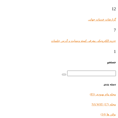
12
گزارشات خدمات جهانی
7
جزوه الکترونیکی معرفی کمیته وبسایت و آدرس جلسات
1
جستجو
دسته بندی
مجله پیام بهبودی
(85)
مجله NA WAY
(17)
بولتن ها
(14)