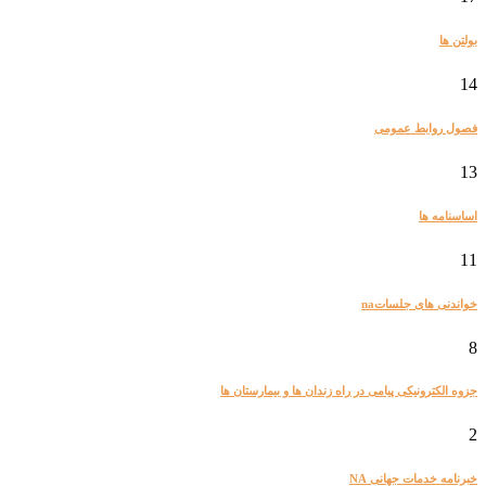
بولتن ها
14
فصول روابط عمومی
13
اساسنامه ها
11
خواندنی های جلساتna
8
جزوه الکترونیکی پیامی در راه زندان ها و بیمارستان ها
2
خبرنامه خدمات جهانی NA