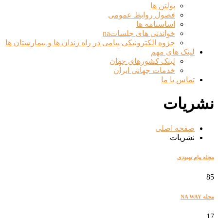
بولتن ها
فصول روابط عمومی
اساسنامه ها
خواندنی های جلساتna
جزوه الکترونیکی پیامی در راه زندان ها و بیمارستان ها
لینک های مهم
لینک کشورهای جهان
خدمات جهانی ایران
تماس با ما
نشریات
صفحه اصلی
نشریات
مجله پیام بهبودی
85
مجله NA WAY
17