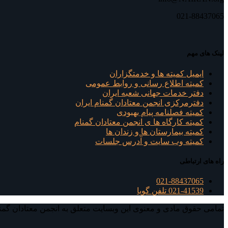
021-88437065
لینک های مهم
ایمیل کمیته ها و خدمتگزاران
کميته اطلاع رسانی و روابط عمومی
دفتر خدمات جهانی شعبه ايران
دفترمرکزی انجمن معتادان گمنام ایران
کمیته فصلنامه پیام بهبودی
کمیته کارگاه ها ی انجمن معتادان گمنام
کمیته بیمارستان ها و زندان ها
کمیته وب سایت و آدرس جلسات
راه های ارتباطی
021-88437065
021-41539 تلفن گویا
تمامی حقوق مادی و معنوی این وبسایت متعلق به انجمن معتادان گمن