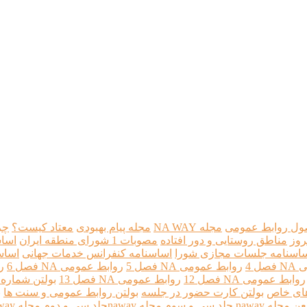
ل روابط عمومی
مجله NA WAY
مجله پیام بهبودی
معتاد کیست؟
چر
روز
مناطق روستایی و دور افتاده
مصوبات 1 شورای منطقه ايران
اساسنامه 2 
اسنامه جلسات مجازی شورا
اساسنامه کنفرانس خدمات جهانی
اساسنا
ل 4
روابط عمومی NA فصل 5
روابط عمومی NA فصل 6
رو
روابط عمومی NA فصل 12
روابط عمومی NA فصل 13
بولتن شماره 13
زهای خاص
بولتن کارت حضور در جلسه
بولتن روابط عمومی و سنت ها
ب
عن
مجله naway جلد سی و سوم
مجله nawayجلد سی و دوم
مجله naway جلد بیست و هشتم