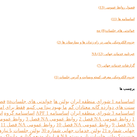
فصول روابط عمومی
(13)
اساسنامه ها
(11)
خواندنی های جلساتna
(8)
جزوه الکترونیکی پیامی در راه زندان ها و بیمارستان ها
(2)
خبرنامه خدمات جهانی NA
(12)
گزارشات خدمات جهانی
(7)
جزوه الکترونیکی معرفی کمیته وبسایت و آدرس جلسات
(1)
برچسب ها
اساسنامه 1 شورای منطقه ایران
بولتن ها
خواندنی های جلساتna
فصو
سنت های دوازده گانه معتادان گم
ما بهبود پیدا می کنیم
فقط برای ام
اساسنامه 3 شورای منطقه ايران
اساسنامه 1 APF
اساسنامه گروه
اس
1
روابط عمومی NA فصل 2
روابط عمومی NA فصل 3
روابط عمومی NA فص
NA فصل 9
روابط عمومی NA فصل 10
روابط عمومی NA فصل 11
جهانی شماره 21
بولتن خدمات جهانی شماره 30
بولتن جلسات با نیا
چیست؟
بولتن جلسات باز و بسته NA
قرارداد ودیعه گذاری مایملک م