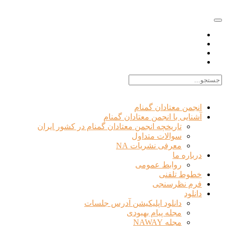
EN |
FA |
AR
انجمن معتادان گمنام
آشنایی با انجمن معتادان گمنام
تاریخچه انجمن معتادان گمنام در کشور ایران
سوالات متداول
معرفی نشریات NA
درباره ما
روابط عمومی
خطوط تلفنی
فرم نظرسنجی
دانلود
دانلود اپلیکیشن آدرس جلسات
مجله پیام بهبودی
مجله NAWAY