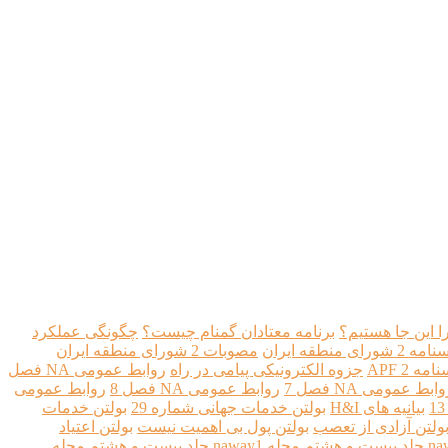
ا اين جا هستيم؟
برنامه معتادان گمنام چيست؟
چگونگی عملکرد
شورای منطقه ايران
مصوبات 2 شورای منطقه ايران
مه 2 APF
جزوه الکترونیکی پیامی در راه
روابط عمومی NA فصل
ابط عمومی NA فصل 7
روابط عمومی NA فصل 8
روابط عمومی
بیانیه های H&I
بولتن خدمات جهانی شماره 29
بولتن خدمات
ولتن آزادی از تعصب
بولتن پول بی اهمیت نیست
بولتن اعتیاد
مجله naway1 جلد بیست و هشتم
مجله