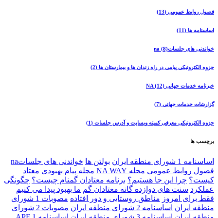
فصول روابط عمومی
(13)
اساسنامه ها
(11)
خواندنی های جلساتna
(8)
جزوه الکترونیکی پیامی در راه زندان ها و بیمارستان ها
(2)
خبرنامه خدمات جهانی NA
(12)
گزارشات خدمات جهانی
(7)
جزوه الکترونیکی معرفی کمیته وبسایت و آدرس جلسات
(1)
برچسب ها
اساسنامه 1 شورای منطقه ایران
بولتن ها
خواندنی های جلساتna
فصول روابط عمومی
مجله NA WAY
مجله پیام بهبودی
معتاد
کیست؟
چرا اين جا هستيم؟
برنامه معتادان گمنام چيست؟
چگونگی
عملکرد
سنت های دوازده گانه معتادان گم
ما بهبود پیدا می کنیم
فقط برای امروز
مناطق روستایی و دور افتاده
مصوبات 1 شورای
منطقه ايران
اساسنامه 2 شورای منطقه ايران
مصوبات 2 شورای
منطقه ايران
اساسنامه 3 شورای منطقه ايران
اساسنامه 1 APF