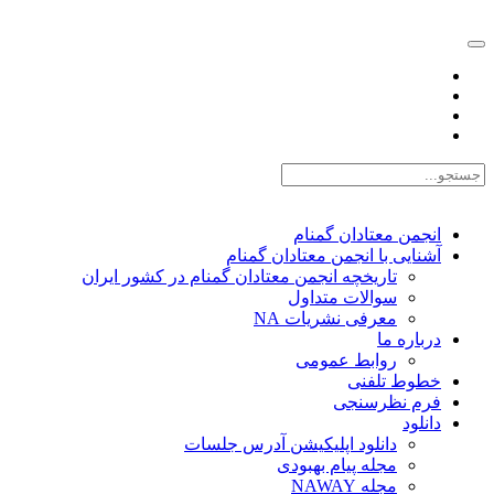
EN |
FA |
AR
انجمن معتادان گمنام
آشنایی با انجمن معتادان گمنام
تاریخچه انجمن معتادان گمنام در کشور ایران
سوالات متداول
معرفی نشریات NA
درباره ما
روابط عمومی
خطوط تلفنی
فرم نظرسنجی
دانلود
دانلود اپلیکیشن آدرس جلسات
مجله پیام بهبودی
مجله NAWAY