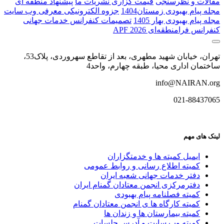
مقالات و نظرسنجی
قیمت گزاری نشریات ما
پیشنهاد منطقه ای
مجله پیام بهبودی زمستان1404
جزوه الکترونیکی معرفی وب سایت
مجله پیام بهبودی بهار 1405
تصمیمات کنفرانس خدمات جهانی
کنفرانس فرا‌منطقه‌ای APF 2026
تهران، خیابان شهید مطهری، بعد از تقاطع سهروردی، پلاک53،
ساختمان اداری محیا، طبقه چهارم، واحد4
info@NAIRAN.org
021-88437065
لینک های مهم
ایمیل کمیته ها و خدمتگزاران
کميته اطلاع رسانی و روابط عمومی
دفتر خدمات جهانی شعبه ايران
دفترمرکزی انجمن معتادان گمنام ایران
کمیته فصلنامه پیام بهبودی
کمیته کارگاه ها ی انجمن معتادان گمنام
کمیته بیمارستان ها و زندان ها
کمیته وب سایت و آدرس جلسات