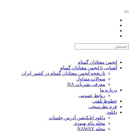
EN |
FA |
AR
انجمن معتادان گمنام
آشنایی با انجمن معتادان گمنام
تاریخچه انجمن معتادان گمنام در کشور ایران
سوالات متداول
معرفی نشریات NA
درباره ما
روابط عمومی
خطوط تلفنی
فرم نظرسنجی
دانلود
دانلود اپلیکیشن آدرس جلسات
مجله پیام بهبودی
مجله NAWAY