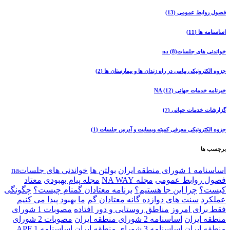
فصول روابط عمومی
(13)
اساسنامه ها
(11)
خواندنی های جلساتna
(8)
جزوه الکترونیکی پیامی در راه زندان ها و بیمارستان ها
(2)
خبرنامه خدمات جهانی NA
(12)
گزارشات خدمات جهانی
(7)
جزوه الکترونیکی معرفی کمیته وبسایت و آدرس جلسات
(1)
برچسب ها
اساسنامه 1 شورای منطقه ایران
بولتن ها
خواندنی های جلساتna
فصول روابط عمومی
مجله NA WAY
مجله پیام بهبودی
معتاد
کیست؟
چرا اين جا هستيم؟
برنامه معتادان گمنام چيست؟
چگونگی
عملکرد
سنت های دوازده گانه معتادان گم
ما بهبود پیدا می کنیم
فقط برای امروز
مناطق روستایی و دور افتاده
مصوبات 1 شورای
منطقه ايران
اساسنامه 2 شورای منطقه ايران
مصوبات 2 شورای
منطقه ايران
اساسنامه 3 شورای منطقه ايران
اساسنامه 1 APF