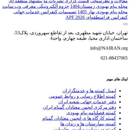
مقالات و نظرسنجی
قیمت گزاری نشریات ما
پیشنهاد منطقه ای
مجله پیام بهبودی زمستان1404
جزوه الکترونیکی معرفی وب سایت
مجله پیام بهبودی بهار 1405
تصمیمات کنفرانس خدمات جهانی
کنفرانس فرا‌منطقه‌ای APF 2026
تهران، خیابان شهید مطهری، بعد از تقاطع سهروردی، پلاک53،
ساختمان اداری محیا، طبقه چهارم، واحد4
info@NAIRAN.org
021-88437065
لینک های مهم
ایمیل کمیته ها و خدمتگزاران
کميته اطلاع رسانی و روابط عمومی
دفتر خدمات جهانی شعبه ايران
دفترمرکزی انجمن معتادان گمنام ایران
کمیته فصلنامه پیام بهبودی
کمیته کارگاه ها ی انجمن معتادان گمنام
کمیته بیمارستان ها و زندان ها
کمیته وب سایت و آدرس جلسات