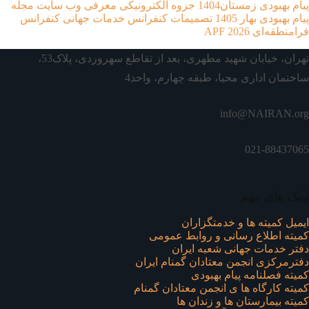
پیام بهبودی زمستان1404
جزوه الکترونیکی معرفی وب سایت
مجله
پیام بهبودی بهار 1405
تصمیمات کنفرانس خدمات جهانی
کنفرانس
فرا‌منطقه‌ای APF 2026
تهران، خیابان شهید مطهری، بعد از تقاطع سهروردی، پلاک53،
ساختمان اداری محیا، طبقه چهارم، واحد4
info@NAIRAN.org
021-88437065
لینک های مهم
ایمیل کمیته ها و خدمتگزاران
کميته اطلاع رسانی و روابط عمومی
دفتر خدمات جهانی شعبه ايران
دفترمرکزی انجمن معتادان گمنام ایران
کمیته فصلنامه پیام بهبودی
کمیته کارگاه ها ی انجمن معتادان گمنام
کمیته بیمارستان ها و زندان ها