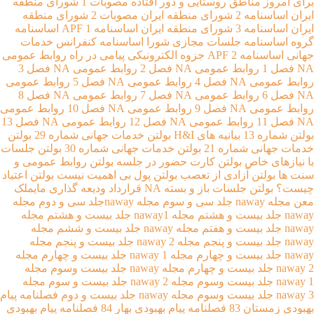
برای امروز
مناطق روستایی و دور افتاده
مصوبات 1 شورای منطقه
ايران
اساسنامه 2 شورای منطقه ايران
مصوبات 2 شورای منطقه
ايران
اساسنامه 3 شورای منطقه ايران
اساسنامه 1 APF
اساسنامه
گروه
اساسنامه جلسات مجازی شورا
اساسنامه کنفرانس خدمات
جهانی
اساسنامه 2 APF
جزوه الکترونیکی پیامی در راه
روابط عمومی
NA فصل 1
روابط عمومی NA فصل 2
روابط عمومی NA فصل 3
روابط عمومی NA فصل 4
روابط عمومی NA فصل 5
روابط عمومی
NA فصل 6
روابط عمومی NA فصل 7
روابط عمومی NA فصل 8
روابط عمومی NA فصل 9
روابط عمومی NA فصل 10
روابط عمومی
NA فصل 11
روابط عمومی NA فصل 12
روابط عمومی NA فصل 13
بولتن شماره 13
بیانیه های H&I
بولتن خدمات جهانی شماره 29
بولتن
خدمات جهانی شماره 21
بولتن خدمات جهانی شماره 30
بولتن جلسات
با نیازهای خاص
بولتن کارت حضور در جلسه
بولتن روابط عمومی و
سنت ها
بولتن آزادی از تعصب
بولتن پول بی اهمیت نیست
بولتن اعتیاد
چیست؟
بولتن جلسات باز و بسته NA
قرارداد ودیعه گذاری مایملک
معن
مجله naway جلد سی و سوم
مجله nawayجلد سی و دوم
مجله
naway جلد بیست و هشتم
مجله naway1 جلد بیست و هشتم
مجله
naway جلد بیست و هفتم
مجله naway جلد بیست و ششم
مجله
naway جلد بیست و پنجم
مجله 2 naway جلد بیست و پنجم
مجله
naway جلد بیست و چهارم
مجله naway 1 جلد بیست و چهارم
مجله
naway 2 جلد بیست و چهارم
مجله naway جلد بیست وسوم
مجله
naway 1 جلد بیست وسوم
مجله naway 2 جلد بیست و سوم
مجله
naway 3 جلد بیست وسوم
مجله naway جلد بیست و دوم
فصلنامه پیام
بهبودی زمستان 83
فصلنامه پیام بهبودی بهار 84
فصلنامه پیام بهبودی