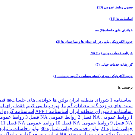
فصول روابط عمومی
(13)
اساسنامه ها
(11)
خواندنی های جلساتna
(8)
جزوه الکترونیکی پیامی در راه زندان ها و بیمارستان ها
(2)
خبرنامه خدمات جهانی NA
(12)
گزارشات خدمات جهانی
(7)
جزوه الکترونیکی معرفی کمیته وبسایت و آدرس جلسات
(1)
برچسب ها
اساسنامه 1 شورای منطقه ایران
بولتن ها
خواندنی های جلساتna
فصو
سنت های دوازده گانه معتادان گم
ما بهبود پیدا می کنیم
فقط برای ام
اساسنامه 3 شورای منطقه ايران
اساسنامه 1 APF
اساسنامه گروه
اس
1
روابط عمومی NA فصل 2
روابط عمومی NA فصل 3
روابط عمومی NA فص
NA فصل 9
روابط عمومی NA فصل 10
روابط عمومی NA فصل 11
جهانی شماره 21
بولتن خدمات جهانی شماره 30
بولتن جلسات با نیا
چیست؟
بولتن جلسات باز و بسته NA
قرارداد ودیعه گذاری مایملک م