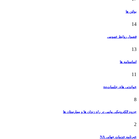
بولتن ها
14
فصول روابط عمومی
13
اساسنامه ها
11
خواندنی های جلساتna
8
جزوه الکترونیکی پیامی در راه زندان ها و بیمارستان ها
2
خبرنامه خدمات جهانی NA