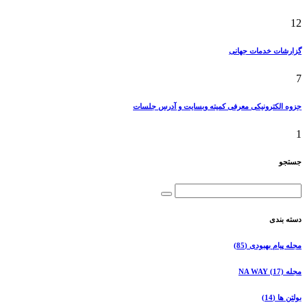
12
گزارشات خدمات جهانی
7
جزوه الکترونیکی معرفی کمیته وبسایت و آدرس جلسات
1
جستجو
دسته بندی
مجله پیام بهبودی
(85)
مجله NA WAY
(17)
بولتن ها
(14)