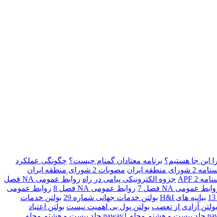
ا اين جا هستيم؟
برنامه معتادان گمنام چيست؟
چگونگی عملکرد
شورای منطقه ايران
مصوبات 2 شورای منطقه ايران
مه 2 APF
جزوه الکترونیکی پیامی در راه
روابط عمومی NA فصل
ابط عمومی NA فصل 7
روابط عمومی NA فصل 8
روابط عمومی
بیانیه های H&I
بولتن خدمات جهانی شماره 29
بولتن خدمات
ولتن آزادی از تعصب
بولتن پول بی اهمیت نیست
بولتن اعتیاد
مجله naway1 جلد بیست و هشتم
مجله