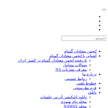
EN |
FA |
AR
انجمن معتادان گمنام
آشنایی با انجمن معتادان گمنام
تاریخچه انجمن معتادان گمنام در کشور ایران
سوالات متداول
معرفی نشریات NA
درباره ما
روابط عمومی
خطوط تلفنی
فرم نظرسنجی
دانلود
دانلود اپلیکیشن آدرس جلسات
مجله پیام بهبودی
مجله NAWAY