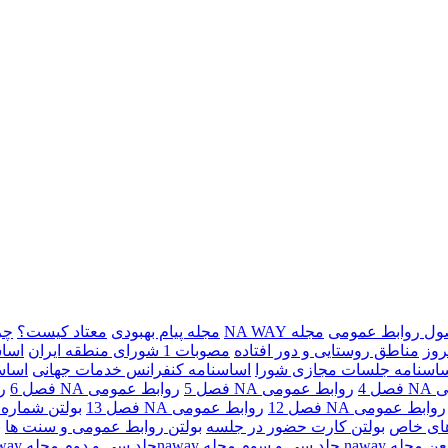
ل روابط عمومی
مجله NA WAY
مجله پیام بهبودی
معتاد کیست؟
چر
روز
مناطق روستایی و دور افتاده
مصوبات 1 شورای منطقه ايران
اساسنامه 2 
اسنامه جلسات مجازی شورا
اساسنامه کنفرانس خدمات جهانی
اساسنا
ل 4
روابط عمومی NA فصل 5
روابط عمومی NA فصل 6
رو
روابط عمومی NA فصل 12
روابط عمومی NA فصل 13
بولتن شماره 13
زهای خاص
بولتن کارت حضور در جلسه
بولتن روابط عمومی و سنت ها
ب
عن
مجله naway جلد سی و سوم
مجله nawayجلد سی و دوم
مجله naway جلد بیست و هشتم