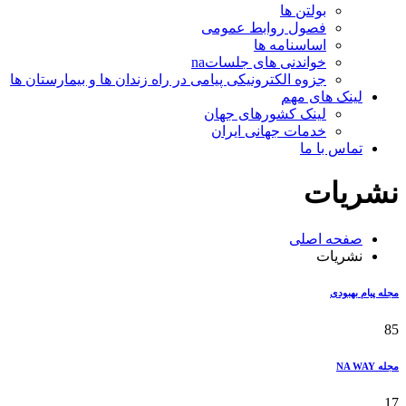
بولتن ها
فصول روابط عمومی
اساسنامه ها
خواندنی های جلساتna
جزوه الکترونیکی پیامی در راه زندان ها و بیمارستان ها
لینک های مهم
لینک کشورهای جهان
خدمات جهانی ایران
تماس با ما
نشریات
صفحه اصلی
نشریات
مجله پیام بهبودی
85
مجله NA WAY
17