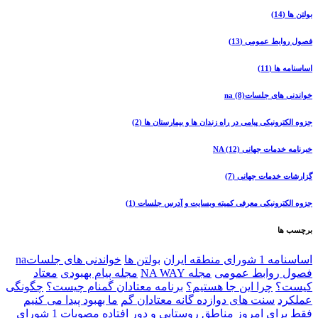
بولتن ها
(14)
فصول روابط عمومی
(13)
اساسنامه ها
(11)
خواندنی های جلساتna
(8)
جزوه الکترونیکی پیامی در راه زندان ها و بیمارستان ها
(2)
خبرنامه خدمات جهانی NA
(12)
گزارشات خدمات جهانی
(7)
جزوه الکترونیکی معرفی کمیته وبسایت و آدرس جلسات
(1)
برچسب ها
اساسنامه 1 شورای منطقه ایران
بولتن ها
خواندنی های جلساتna
فصول روابط عمومی
مجله NA WAY
مجله پیام بهبودی
معتاد
کیست؟
چرا اين جا هستيم؟
برنامه معتادان گمنام چيست؟
چگونگی
عملکرد
سنت های دوازده گانه معتادان گم
ما بهبود پیدا می کنیم
فقط برای امروز
مناطق روستایی و دور افتاده
مصوبات 1 شورای