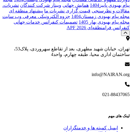
پیام بهبودی پاییز1404
همایش جهانی
وبینار شرکت کنندگان
نشریات،
مقالات و نظرسنجی
قیمت گزاری نشریات ما
پیشنهاد منطقه ای
مجله پیام بهبودی زمستان1404
جزوه الکترونیکی معرفی وب سایت
مجله پیام بهبودی بهار 1405
تصمیمات کنفرانس خدمات جهانی
کنفرانس فرا‌منطقه‌ای APF 2026
تهران، خیابان شهید مطهری، بعد از تقاطع سهروردی، پلاک53،
ساختمان اداری محیا، طبقه چهارم، واحد4
info@NAIRAN.org
021-88437065
لینک های مهم
ایمیل کمیته ها و خدمتگزاران