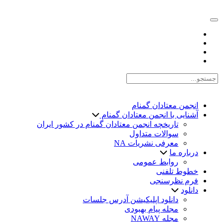
EN |
FA |
AR
انجمن معتادان گمنام
آشنایی با انجمن معتادان گمنام
تاریخچه انجمن معتادان گمنام در کشور ایران
سوالات متداول
معرفی نشریات NA
درباره ما
روابط عمومی
خطوط تلفنی
فرم نظرسنجی
دانلود
دانلود اپلیکیشن آدرس جلسات
مجله پیام بهبودی
مجله NAWAY