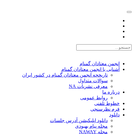
EN |
FA |
AR
انجمن معتادان گمنام
آشنایی با انجمن معتادان گمنام
تاریخچه انجمن معتادان گمنام در کشور ایران
سوالات متداول
معرفی نشریات NA
درباره ما
روابط عمومی
خطوط تلفنی
فرم نظرسنجی
دانلود
دانلود اپلیکیشن آدرس جلسات
مجله پیام بهبودی
مجله NAWAY