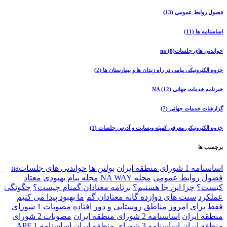
فصول روابط عمومی
(13)
اساسنامه ها
(11)
خواندنی های جلساتna
(8)
جزوه الکترونیکی پیامی در راه زندان ها و بیمارستان ها
(2)
خبرنامه خدمات جهانی NA
(12)
گزارشات خدمات جهانی
(7)
جزوه الکترونیکی معرفی کمیته وبسایت و آدرس جلسات
(1)
برچسب ها
اساسنامه 1 شورای منطقه ایران
بولتن ها
خواندنی های جلساتna
فصول روابط عمومی
مجله NA WAY
مجله پیام بهبودی
معتاد
کیست؟
چرا اين جا هستيم؟
برنامه معتادان گمنام چيست؟
چگونگی
عملکرد
سنت های دوازده گانه معتادان گم
ما بهبود پیدا می کنیم
فقط برای امروز
مناطق روستایی و دور افتاده
مصوبات 1 شورای
منطقه ايران
اساسنامه 2 شورای منطقه ايران
مصوبات 2 شورای
منطقه ايران
اساسنامه 3 شورای منطقه ايران
اساسنامه 1 APF