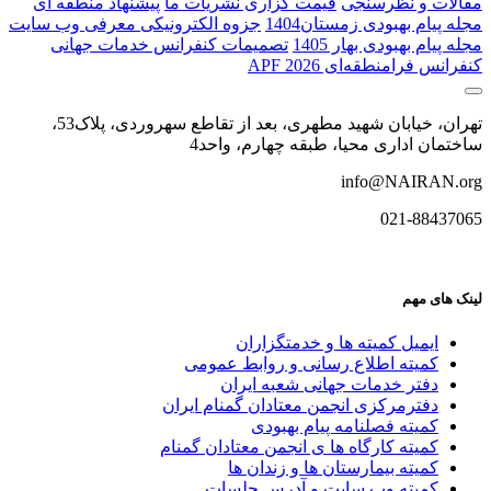
مقالات و نظرسنجی
قیمت گزاری نشریات ما
پیشنهاد منطقه ای
مجله پیام بهبودی زمستان1404
جزوه الکترونیکی معرفی وب سایت
مجله پیام بهبودی بهار 1405
تصمیمات کنفرانس خدمات جهانی
کنفرانس فرا‌منطقه‌ای APF 2026
تهران، خیابان شهید مطهری، بعد از تقاطع سهروردی، پلاک53،
ساختمان اداری محیا، طبقه چهارم، واحد4
info@NAIRAN.org
021-88437065
لینک های مهم
ایمیل کمیته ها و خدمتگزاران
کميته اطلاع رسانی و روابط عمومی
دفتر خدمات جهانی شعبه ايران
دفترمرکزی انجمن معتادان گمنام ایران
کمیته فصلنامه پیام بهبودی
کمیته کارگاه ها ی انجمن معتادان گمنام
کمیته بیمارستان ها و زندان ها
کمیته وب سایت و آدرس جلسات