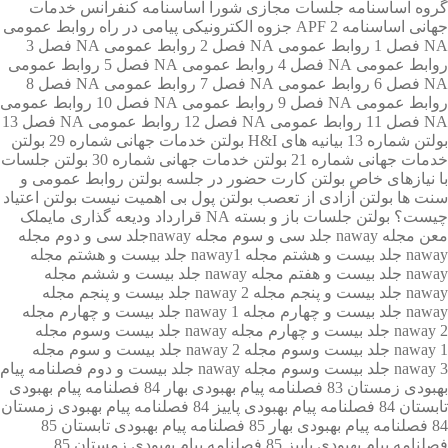
گروه
اساسنامه جلسات مجازی شورا
اساسنامه کنفرانس خدمات
جهانی
اساسنامه 2 APF
جزوه الکترونیکی پیامی در راه
روابط عمومی
NA فصل 1
روابط عمومی NA فصل 2
روابط عمومی NA فصل 3
روابط عمومی NA فصل 4
روابط عمومی NA فصل 5
روابط عمومی
NA فصل 6
روابط عمومی NA فصل 7
روابط عمومی NA فصل 8
روابط عمومی NA فصل 9
روابط عمومی NA فصل 10
روابط عمومی
NA فصل 11
روابط عمومی NA فصل 12
روابط عمومی NA فصل 13
بولتن شماره 13
بیانیه های H&I
بولتن خدمات جهانی شماره 29
بولتن
خدمات جهانی شماره 21
بولتن خدمات جهانی شماره 30
بولتن جلسات
با نیازهای خاص
بولتن کارت حضور در جلسه
بولتن روابط عمومی و
سنت ها
بولتن آزادی از تعصب
بولتن پول بی اهمیت نیست
بولتن اعتیاد
چیست؟
بولتن جلسات باز و بسته NA
قرارداد ودیعه گذاری مایملک
معن
مجله naway جلد سی و سوم
مجله nawayجلد سی و دوم
مجله
naway جلد بیست و هشتم
مجله naway1 جلد بیست و هشتم
مجله
naway جلد بیست و هفتم
مجله naway جلد بیست و ششم
مجله
naway جلد بیست و پنجم
مجله 2 naway جلد بیست و پنجم
مجله
naway جلد بیست و چهارم
مجله naway 1 جلد بیست و چهارم
مجله
naway 2 جلد بیست و چهارم
مجله naway جلد بیست وسوم
مجله
naway 1 جلد بیست وسوم
مجله naway 2 جلد بیست و سوم
مجله
naway 3 جلد بیست وسوم
مجله naway جلد بیست و دوم
فصلنامه پیام
بهبودی زمستان 83
فصلنامه پیام بهبودی بهار 84
فصلنامه پیام بهبودی
تابستان 84
فصلنامه پیام بهبودی پاییز 84
فصلنامه پیام بهبودی زمستان
84
فصلنامه پیام بهبودی بهار 85
فصلنامه پیام بهبودی تابستان 85
فصلنامه پیام بهبودی پاییز 85
فصلنامه پیام بهبودی زمستان 85