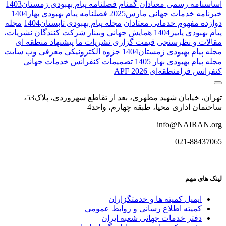
اساسنامه رسمی معتادان گمنام
فصلنامه پیام بهبودی زمستان1403
خبرنامه خدمات جهانی مارس2025
فصلنامه پیام بهبودی بهار1404
دوازده مفهوم خدماتی معتادان
مجله پیام بهبودی تابستان1404
مجله
پیام بهبودی پاییز1404
همایش جهانی
وبینار شرکت کنندگان
نشریات،
مقالات و نظرسنجی
قیمت گزاری نشریات ما
پیشنهاد منطقه ای
مجله پیام بهبودی زمستان1404
جزوه الکترونیکی معرفی وب سایت
مجله پیام بهبودی بهار 1405
تصمیمات کنفرانس خدمات جهانی
کنفرانس فرا‌منطقه‌ای APF 2026
تهران، خیابان شهید مطهری، بعد از تقاطع سهروردی، پلاک53،
ساختمان اداری محیا، طبقه چهارم، واحد4
info@NAIRAN.org
021-88437065
لینک های مهم
ایمیل کمیته ها و خدمتگزاران
کميته اطلاع رسانی و روابط عمومی
دفتر خدمات جهانی شعبه ايران