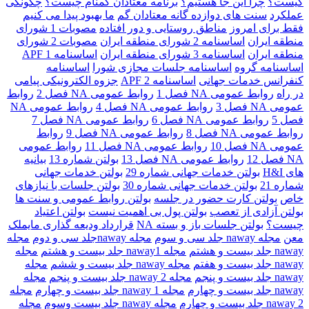
کیست؟
چرا اين جا هستيم؟
برنامه معتادان گمنام چيست؟
چگونگی
عملکرد
سنت های دوازده گانه معتادان گم
ما بهبود پیدا می کنیم
فقط برای امروز
مناطق روستایی و دور افتاده
مصوبات 1 شورای
منطقه ايران
اساسنامه 2 شورای منطقه ايران
مصوبات 2 شورای
منطقه ايران
اساسنامه 3 شورای منطقه ايران
اساسنامه 1 APF
اساسنامه گروه
اساسنامه جلسات مجازی شورا
اساسنامه
کنفرانس خدمات جهانی
اساسنامه 2 APF
جزوه الکترونیکی پیامی
در راه
روابط عمومی NA فصل 1
روابط عمومی NA فصل 2
روابط
عمومی NA فصل 3
روابط عمومی NA فصل 4
روابط عمومی NA
فصل 5
روابط عمومی NA فصل 6
روابط عمومی NA فصل 7
روابط عمومی NA فصل 8
روابط عمومی NA فصل 9
روابط
عمومی NA فصل 10
روابط عمومی NA فصل 11
روابط عمومی
NA فصل 12
روابط عمومی NA فصل 13
بولتن شماره 13
بیانیه
های H&I
بولتن خدمات جهانی شماره 29
بولتن خدمات جهانی
شماره 21
بولتن خدمات جهانی شماره 30
بولتن جلسات با نیازهای
خاص
بولتن کارت حضور در جلسه
بولتن روابط عمومی و سنت ها
بولتن آزادی از تعصب
بولتن پول بی اهمیت نیست
بولتن اعتیاد
چیست؟
بولتن جلسات باز و بسته NA
قرارداد ودیعه گذاری مایملک
معن
مجله naway جلد سی و سوم
مجله nawayجلد سی و دوم
مجله
naway جلد بیست و هشتم
مجله naway1 جلد بیست و هشتم
مجله
naway جلد بیست و هفتم
مجله naway جلد بیست و ششم
مجله
naway جلد بیست و پنجم
مجله 2 naway جلد بیست و پنجم
مجله
naway جلد بیست و چهارم
مجله naway 1 جلد بیست و چهارم
مجله
naway 2 جلد بیست و چهارم
مجله naway جلد بیست وسوم
مجله