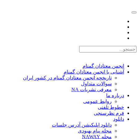
EN |
FA |
AR
انجمن معتادان گمنام
آشنایی با انجمن معتادان گمنام
تاریخچه انجمن معتادان گمنام در کشور ایران
سوالات متداول
معرفی نشریات NA
درباره ما
روابط عمومی
خطوط تلفنی
فرم نظرسنجی
دانلود
دانلود اپلیکیشن آدرس جلسات
مجله پیام بهبودی
مجله NAWAY