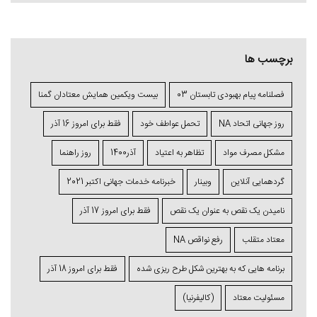
برچسب ها
فصلنامه پیام بهبودی تابستان 03
بیست ویکمین همایش معتادان گمنا
روز جهانی اتحاد NA
تحمل عواطف خود
فقط برای امروز 16 آذر
مشکل مصرف مواد
تظاهر به اعتیاد
آذر1400
روز راهنما
گردهمایی آنلاین
وبینار
خبرنامه خدمات جهانی اکتبر 2021
نامیدن یک نقص به عنوان یک نقص
فقط برای امروز 17 آذر
معتاد متقلب
رفع نواقص NA
برنامه ⁯هایی که به بهترین شکل طرح ⁯ریزی ⁯شده
فقط برای امروز 18 آذر
مسئولیت معتاد
(کالیفرنیا)