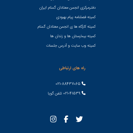
دفترمرکزی انجمن معتادان گمنام ایران
کمیته فصلنامه پیام بهبودی
کمیته کارگاه ها ی انجمن معتادان گمنام
کمیته بیمارستان ها و زندان ها
کمیته وب سایت و آدرس جلسات
راه های ارتباطی
021-88437065
021-41539 تلفن گویا