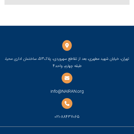
تهران، خیابان شهید مطهری، بعد از تقاطع سهروردی، پلاک53، ساختمان اداری محیا،
طبقه چهارم، واحد4
info@NAIRAN.org
021-88437065