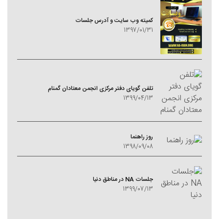
کمیته وب سایت و آدرس جلسات
1397/01/31
تلفن گویای دفتر مرکزی انجمن معتادان گمنام
1399/04/13
روز راهنما
1398/09/08
جلسات NA در مناطق دنیا
1399/07/13