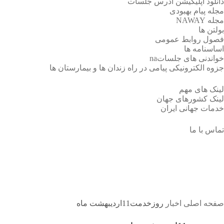
دانلود اپلیکیشن آدرس جلسات
مجله پیام بهبودی
مجله NAWAY
بولتن ها
فصول روابط عمومی
اساسنامه ها
خواندنی های جلساتna
جزوه الکترونیکی پیامی در راه زندان ها و بیمارستان ها
لینک های مهم
لینک کشورهای جهان
خدمات جهانی ایران
تماس با ما
روزخدمت11اردیبهشت ماه
صفحه اصلی
اخبار
روزخدمت11اردیبهشت ماه