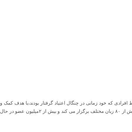
اعی که در سال ۱۹۵۳ میلادی مصادف با سال ۱۳۳۲ هجری شمسی توسط افرادی که خود زمانی در چنگال اعتیاد گرفتار بودند،با هدف کمک و
نجات معتادان از اعتیاد بنیان گذاری شد. این انجمن در ۱۳۹ کشور جهان، از جمله کشورهای مسلمان فعال بوده و در هفته ۶۸۰۰۰جلسه با بیش از ۸۰ زبان مختلف برگزار می کند و بیش از ۲میلیون عضو در حال