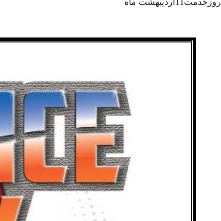
روزخدمت11اردیبهشت ماه