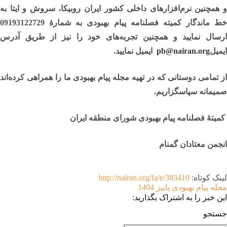
و همچنین نرم‌افزارهای داخلی کشور ایران روبیکا، سروش و ایتا به
خط ماندگار کمیته فصلنامه پیام بهبودی به شمارۀ
09193122729
ارسال نمایید و همچنین تجربه‌های خود را نیز از طریق آدرس
ایمیل
pb@nairan.org
ایمیل نمایید
.
ز تمامی دوستانی که در تهیه
مجله پیام بهبودی
ما را همراهی کرده‌اند
صمیمانه سپاسگزاریم
.
کمیتۀ فصلنامه پیام بهبودی شورای منطقه ایران
انجمن معتادان گمنام
لینک کوتاه:
http://nairan.org/fa/e/383410
مجله پیام بهبودی پاییز 1404
این خبر را به اشتراک بگذارید:
جستجو