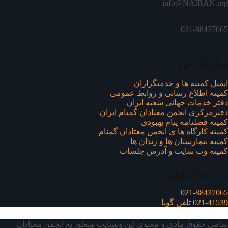
info@NAIRAN.org
021-88437065
لینک های مهم
ایمیل کمیته ها و خدمتگزاران
کميته اطلاع رسانی و روابط عمومی
دفتر خدمات جهانی شعبه ايران
دفترمرکزی انجمن معتادان گمنام ایران
کمیته فصلنامه پیام بهبودی
کمیته کارگاه ها ی انجمن معتادان گمنام
کمیته بیمارستان ها و زندان ها
کمیته وب سایت و آدرس جلسات
راه های ارتباطی
021-88437065
021-41539 تلفن گویا
تمامی حقوق مادی و معنوی این وبسایت متعلق به انجمن معتادان