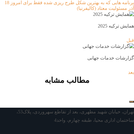
برنامه ⁯هایی که به بهترین شکل طرح ⁯ریزی ⁯شده
فقط برای امروز 18
آذر
مسئولیت معتاد
(کالیفرنیا)
همایش ترکیه 2025
قبل
گزارشات خدمات جهانی
بعد
مطالب مشابه
تهران، خیابان شهید مطهری، بعد از تقاطع سهروردی، پلاک53،
ساختمان اداری محیا، طبقه چهارم، واحد4