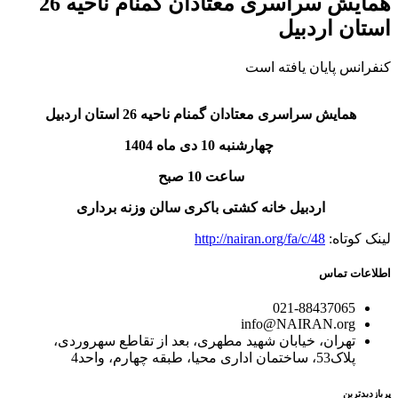
همایش سراسری معتادان گمنام ناحیه 26
استان اردبیل
کنفرانس پایان یافته است
همایش سراسری معتادان گمنام ناحیه 26 استان اردبیل
چهارشنبه 10 دی ماه 1404
ساعت 10 صبح
اردبیل خانه کشتی باکری سالن وزنه برداری
لینک کوتاه:
http://nairan.org/fa/c/48
اطلاعات تماس
021-88437065
info@NAIRAN.org
تهران، خیابان شهید مطهری، بعد از تقاطع سهروردی،
پلاک53، ساختمان اداری محیا، طبقه چهارم، واحد4
پربازدیدترین