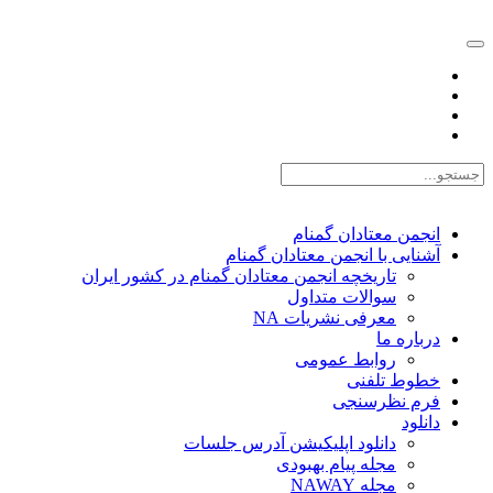
EN |
FA |
AR
انجمن معتادان گمنام
آشنایی با انجمن معتادان گمنام
تاریخچه انجمن معتادان گمنام در کشور ایران
سوالات متداول
معرفی نشریات NA
درباره ما
روابط عمومی
خطوط تلفنی
فرم نظرسنجی
دانلود
دانلود اپلیکیشن آدرس جلسات
مجله پیام بهبودی
مجله NAWAY