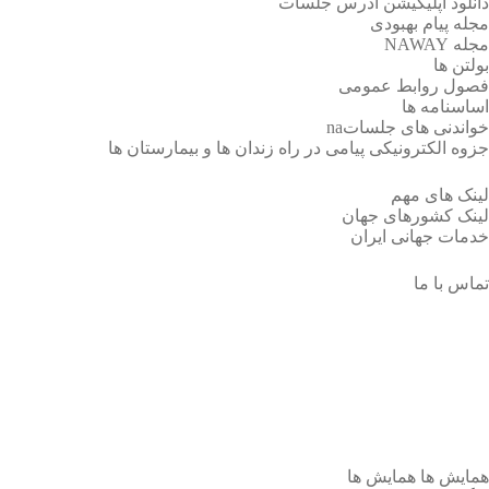
دانلود اپلیکیشن آدرس جلسات
مجله پیام بهبودی
مجله NAWAY
بولتن ها
فصول روابط عمومی
اساسنامه ها
خواندنی های جلساتna
جزوه الکترونیکی پیامی در راه زندان ها و بیمارستان ها
لینک های مهم
لینک کشورهای جهان
خدمات جهانی ایران
تماس با ما
برگزاری همایش کمیته شهری محلات
و نیم ور ناحیه 6 ایران
همایش ها
همایش ها