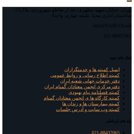
تهران، خیابان شهید مطهری، بعد از تقاطع سهروردی، پلاک53،
ساختمان اداری محیا، طبقه چهارم، واحد4
info@NAIRAN.org
021-88437065
لینک های مهم
ایمیل کمیته ها و خدمتگزاران
کميته اطلاع رسانی و روابط عمومی
دفتر خدمات جهانی شعبه ايران
دفترمرکزی انجمن معتادان گمنام ایران
کمیته فصلنامه پیام بهبودی
کمیته کارگاه ها ی انجمن معتادان گمنام
کمیته بیمارستان ها و زندان ها
کمیته وب سایت و آدرس جلسات
راه های ارتباطی
021-88437065