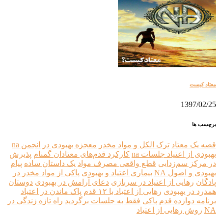
معتاد کيست
1397/02/25
برچسب ها
قصه یک معتاد
ترک الکل و مواد مخدر
معجزه بهبودی در انجمن na
بهبودی از اعتیاد جلسات na
کارکرد قدم‌های معتادان گمنام
پذیرش
در مرکز سم‌زدایی
قطع واقعی مصرف مواد
یک داستان ساده
پیام
بهبودی و اصول NA
بیماری اعتیاد و بهبودی
پاکی از مواد مخدر در
پادگان
رهایی از اعتیاد در سربازی
دعای آرامش در بهبودی
دوستان
همدرد در بهبودی
رهایی از اعتیاد با ۱۲ قدم
پاک ماندن در اعتیاد
برنامه دوازده قدم پاکی
فقط به جلسات برگردید
راه تازه زندگی در
NA
روش رهایی از اعتیاد