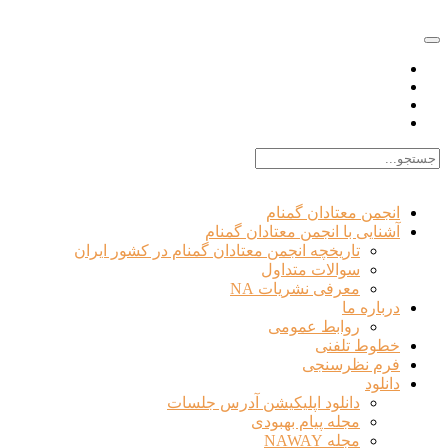
EN |
FA |
AR
انجمن معتادان گمنام
آشنایی با انجمن معتادان گمنام
تاریخچه انجمن معتادان گمنام در کشور ایران
سوالات متداول
معرفی نشریات NA
درباره ما
روابط عمومی
خطوط تلفنی
فرم نظرسنجی
دانلود
دانلود اپلیکیشن آدرس جلسات
مجله پیام بهبودی
مجله NAWAY